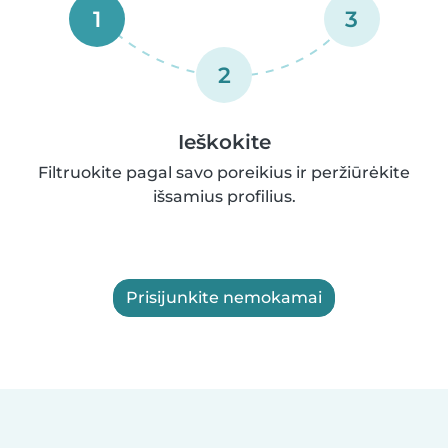
1
3
2
Ieškokite
Filtruokite pagal savo poreikius ir peržiūrėkite
išsamius profilius.
Prisijunkite nemokamai