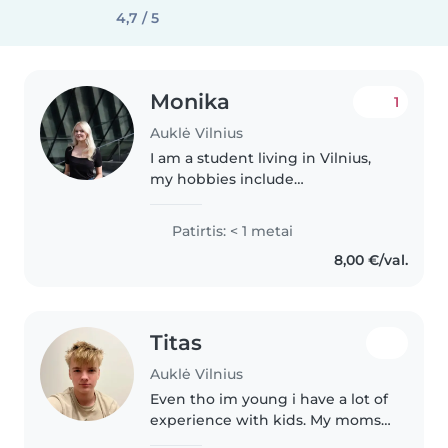
4,7 / 5
Monika
1
Auklė Vilnius
I am a student living in Vilnius,
my hobbies include
programming, reading, cooking.
I have a big heart for children. I
Patirtis: < 1 metai
treat them with respect,
8,00 €/val.
empathy, and always try to give
my full..
Titas
Auklė Vilnius
Even tho im young i have a lot of
experience with kids. My moms
friends always bring some kids