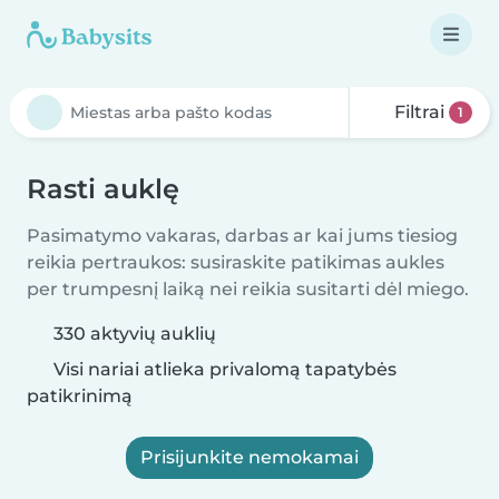
Filtrai
1
Rasti auklę
Pasimatymo vakaras, darbas ar kai jums tiesiog
reikia pertraukos: susiraskite patikimas aukles
per trumpesnį laiką nei reikia susitarti dėl miego.
330 aktyvių auklių
Visi nariai atlieka privalomą tapatybės
patikrinimą
Prisijunkite nemokamai