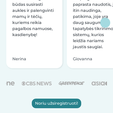
būdas susirasti
paprasta naudotis, j
aukles ir palengvinti
itin naudinga,
mamų ir tėčių,
patikima, joje yra
kuriems reikia
daug saugumo ir
pagalbos namuose,
tapatybės tikrinim
kasdienybę!
sistemų, kurios
leidžia nariams
jaustis saugiai.
Nerina
Giovanna
Noriu užsiregistruoti!