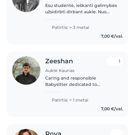
Esu studentė, ieškanti galimybės
užsidirbti dirbant aukle. Nuo
mažens labai myliu vaikus ir
puikiai su jais sutariu. Esu
Patirtis: > 3 metai
vyriausia sesė daugiavaikėje
7,00 €/val.
šeimoje, todėl turiu daug
praktinės..
Zeeshan
1
Auklė Kaunas
Caring and responsible
Babysitter dedicated to
providing a safe, fun, and
nurturing environment for
Patirtis: > 1 metai
children. Skilled in supervising
7,00 €/val.
activities, preparing meals,
assisting with homework,..
Roya