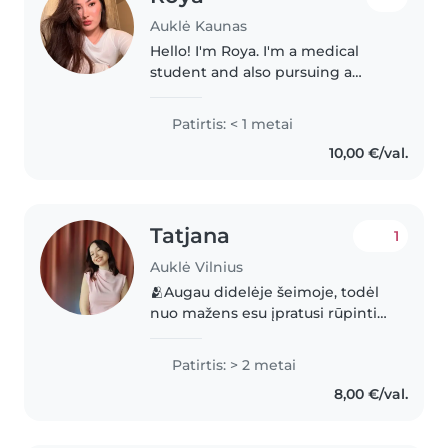
Auklė Kaunas
Hello! I'm Roya. I'm a medical
student and also pursuing a
master's in psychology. I'm
originally from Edinburgh,
Patirtis: < 1 metai
Scotland, and Japan. I have
10,00 €/val.
experience babysitting children
of different..
Tatjana
1
Auklė Vilnius
🫂Augau didelėje šeimoje, todėl
nuo mažens esu įpratusi rūpintis
vaikais ir leisti su jais daug laiko.
Turiu patirties su įvairaus amžiaus
Patirtis: > 2 metai
vaikais – nuo mažylių iki
8,00 €/val.
mokyklinio amžiaus...