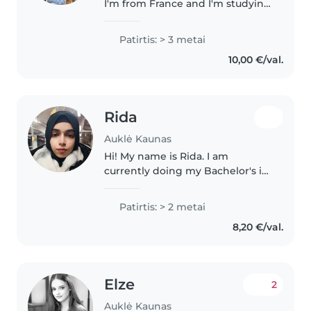
I'm from France and I'm studying
law in Vilnius. I have extensive
experience with children. I'm
Patirtis: > 3 metai
the eldest in my family and I've
10,00 €/val.
spent a lot of time..
Rida
Auklė Kaunas
Hi! My name is Rida. I am
currently doing my Bachelor's in
Nursing. I have 2 years of
experience in babysitting and
Patirtis: > 2 metai
taking care of children. I can
8,20 €/val.
speak English very well and
communicate..
Elze
2
Auklė Kaunas