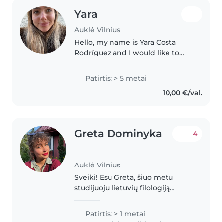
Yara
Auklė Vilnius
Hello, my name is Yara Costa
Rodríguez and I would like to
apply for a babysitting position
in your home. At 23 years old,
Patirtis: > 5 metai
and with extensive experience
10,00 €/val.
in childcare, I believe that..
Greta Dominyka
4
Auklė Vilnius
Sveiki! Esu Greta, šiuo metu
studijuoju lietuvių filologiją
Vilniaus universitete. Mielai
padėčiau prižiūrėti Jūsų vaiką ar
Patirtis: > 1 metai
vaikus, padėti su namų darbais,