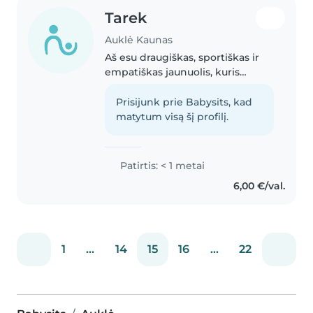
Tarek
Auklė Kaunas
Aš esu draugiškas, sportiškas ir
empatiškas jaunuolis, kuris
mėgsta vaikus ir norėtų prisidėti
prie jūsų šeimos kaip auklė.
Prisijunk prie Babysits, kad
Neturiu patirties, bet esu
matytum visą šį profilį.
pasiruošęs mokslinėti ir
mokytis...
Patirtis: < 1 metai
6,00 €/val.
1
...
14
15
16
...
22