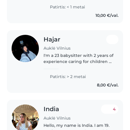
and i always stay with them and
Patirtis: < 1 metai
they like me no matter the age
10,00 €/val.
or gender. I can do anything..
Hajar
Auklė Vilnius
I'm a 23 babysitter with 2 years of
experience caring for children of
all ages. I'm fluent in English,
French, Spanish, and Arabic, and
Patirtis: > 2 metai
I love engaging kids through
8,00 €/val.
drawing, reading,..
India
4
Auklė Vilnius
Hello, my name is India. I am 19.