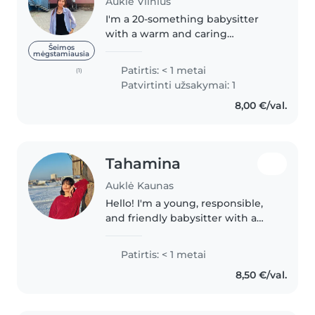
Auklė Vilnius
I'm a 20-something babysitter
with a warm and caring
personality. I'm currently
Šeimos
mėgstamiausia
studying Nursing at Vilnius
Patirtis: < 1 metai
(1)
University holding individualios
Patvirtinti užsakymai: 1
priežiūros darbuotojas certificate
8,00 €/val.
and..
Tahamina
Auklė Kaunas
Hello! I'm a young, responsible,
and friendly babysitter with a
passion for working with
children. I'm currently studying
Patirtis: < 1 metai
General Practice Nursing at SMK
8,50 €/val.
College of Applied Science..