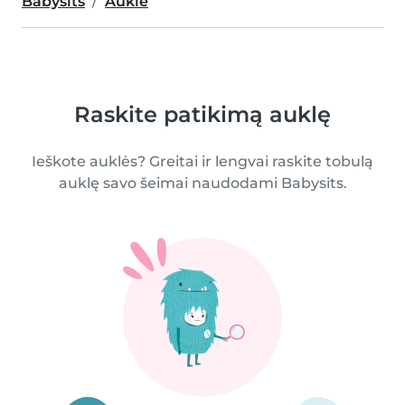
Babysits
Auklė
Raskite patikimą auklę
Ieškote auklės? Greitai ir lengvai raskite tobulą
auklę savo šeimai naudodami Babysits.