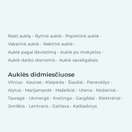
Rasti auklę
Rytinė auklė
Popietinė auklė
Vakarinė auklė
Naktinė auklė
Auklė pagal iškvietimą
Auklė po mokyklos
Auklė darbo dienomis
Auklė savaitgaliais
Auklės didmiesčiuose
Vilnius
Kaunas
Klaipėda
Šiauliai
Panevėžys
Alytus
Marijampolė
Mažeikiai
Utena
Kėdainiai
Tauragė
Ukmergė
Kretinga
Gargždai
Elektrėnai
Joniškis
Lentvaris
Garliava
Kaišiadorys