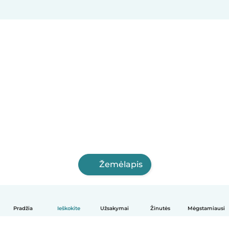
Žemėlapis
Pradžia
Ieškokite
Užsakymai
Žinutės
Mėgstamiausi