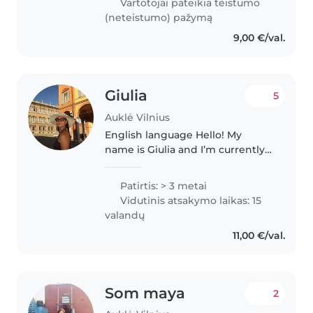
Vartotojai pateikia teistumo
skaitymu, kalbos užduotimis..
(neteistumo) pažymą
9,00 €/val.
Giulia
5
Auklė Vilnius
English language Hello! My
name is Giulia and I’m currently
finishing my law degree. Even
though I enjoy my studies, I have
Patirtis: > 3 metai
a real passion for working with
Vidutinis atsakymo laikas: 15
children. I love spending..
valandų
11,00 €/val.
Som maya
2