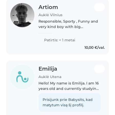
Artiom
Auklė Vilnius
Responsible, Sporty , Funny and
very kind boy with big
experience of working with kids
:)
Patirtis: < 1 metai
10,00 €/val.
Emilija
Auklė Utena
Hello! My name is Emilija. I am 16
years old and currently studying
in 10th grade. I am responsible,
friendly, and patient with
Prisijunk prie Babysits, kad
children. I can help keep kids
matytum visą šį profilį.
entertained, safe, and..