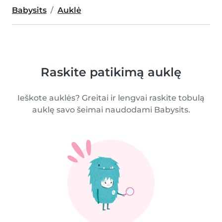
Babysits
Auklė
Raskite patikimą auklę
Ieškote auklės? Greitai ir lengvai raskite tobulą
auklę savo šeimai naudodami Babysits.