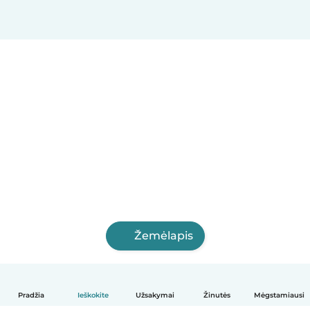
Žemėlapis
Pradžia
Ieškokite
Užsakymai
Žinutės
Mėgstamiausi