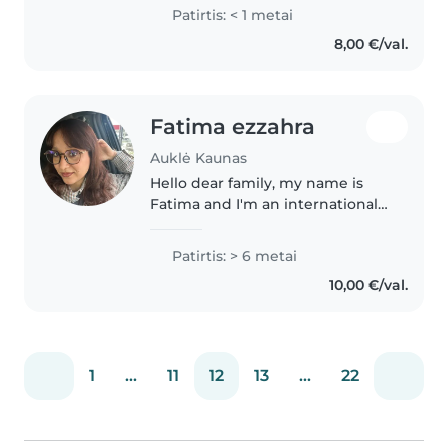
vaikais – ypač smagiai sutariu su
Patirtis: < 1 metai
5–6 metų amžiaus smalsučiais!
8,00 €/val.
Prieš metus baigiau mokyklą,..
Fatima ezzahra
Auklė Kaunas
Hello dear family, my name is
Fatima and I'm an international
student and also currently a
babysitter for a kid of 2 and ha
Patirtis: > 6 metai
years old. If you are looking for a
10,00 €/val.
caring and lovely person..
1
...
11
12
13
...
22