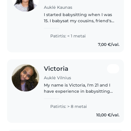
Auklė Kaunas
I started babysitting when I was
15. I babysat my cousins, friend's
sibling, and my neighbors'
children. At the moment I'm
Patirtis: < 1 metai
student. In my free time I would
7,00 €/val.
like to babysit again, because..
Victoria
Auklė Vilnius
My name is Victoria, I'm 21 and I
have experience in babysitting
babies, toddlers and
preschoolers. From watching my
Patirtis: > 8 metai
cousins to children of family
10,00 €/val.
friends to working in my church
childrens'..