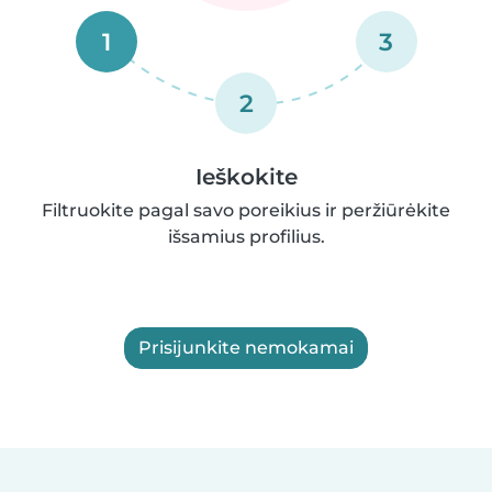
1
3
2
Ieškokite
Filtruokite pagal savo poreikius ir peržiūrėkite
išsamius profilius.
Prisijunkite nemokamai