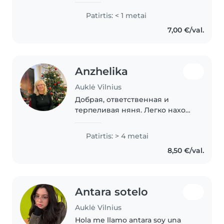
Patirtis: < 1 metai
7,00 €/val.
Anzhelika
Auklė Vilnius
Добрая, ответственная и
терпеливая няня. Легко нахожу
общий язык с детьми, создаю
тёплую и безопасную
Patirtis: > 4 metai
атмосферу. Rūpestinga,
8,50 €/val.
atsakinga ir kantri auklė. Lengvai
randu bendrą kalbą..
Antara sotelo
Auklė Vilnius
Hola me llamo antara soy una