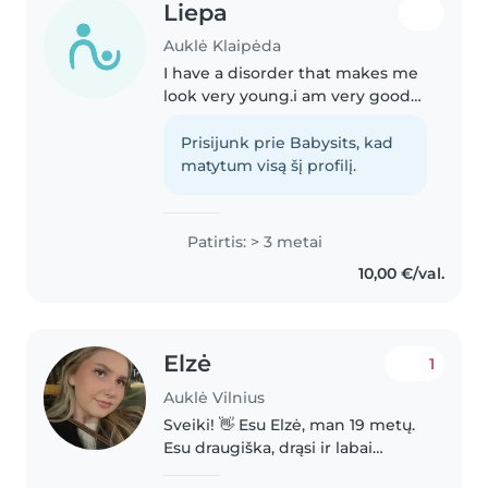
Liepa
Auklė Klaipėda
I have a disorder that makes me
look very young.i am very good
with kids and i am very kind.
There is going to be two
Prisijunk prie Babysits, kad
babysitters watching your child:)
matytum visą šį profilį.
Patirtis: > 3 metai
10,00 €/val.
Elzė
1
Auklė Vilnius
Sveiki! 👋 Esu Elzė, man 19 metų.
Esu draugiška, drąsi ir labai
greitai randu bendrą kalbą su