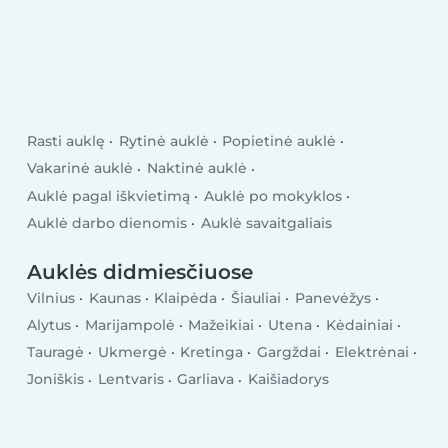
Rasti auklę
Rytinė auklė
Popietinė auklė
Vakarinė auklė
Naktinė auklė
Auklė pagal iškvietimą
Auklė po mokyklos
Auklė darbo dienomis
Auklė savaitgaliais
Auklės didmiesčiuose
Vilnius
Kaunas
Klaipėda
Šiauliai
Panevėžys
Alytus
Marijampolė
Mažeikiai
Utena
Kėdainiai
Tauragė
Ukmergė
Kretinga
Gargždai
Elektrėnai
Joniškis
Lentvaris
Garliava
Kaišiadorys