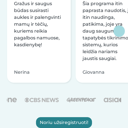
Gražus ir saugus
Šia programa itin
būdas susirasti
paprasta naudotis, j
aukles ir palengvinti
itin naudinga,
mamų ir tėčių,
patikima, joje yra
kuriems reikia
daug saugumo ir
pagalbos namuose,
tapatybės tikrinim
kasdienybę!
sistemų, kurios
leidžia nariams
jaustis saugiai.
Nerina
Giovanna
Noriu užsiregistruoti!