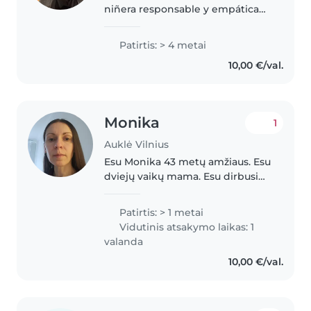
niñera responsable y empática
en sus 20s con 4 años de
experiencia cuidando niños de
Patirtis: > 4 metai
todas las edades. Me encanta
10,00 €/val.
leer, dibujar y hacer
manualidades con..
Monika
1
Auklė Vilnius
Esu Monika 43 metų amžiaus. Esu
dviejų vaikų mama. Esu dirbusi
vaikų darželyje, auklėtojos
padėjėja. Darbo patirties neturiu
Patirtis: > 1 metai
labai daug, bet esu atsakinga,
Vidutinis atsakymo laikas: 1
rūpestinga ir mylinti vaikus...
valanda
10,00 €/val.