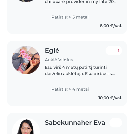
childcare provider in my late 20s
with 5 years of babysitting
experience. I've cared for babies,
Patirtis: > 5 metai
toddlers, and preschoolers, and I
8,00 €/val.
have a first aid..
Eglė
1
Auklė Vilnius
Esu virš 4 metų patirtį turinti
darželio auklėtoja. Esu dirbusi su
įvairių amžių vaikais, nuo 1 iki 6
metukų. Man svarbu ne tik vaiko
Patirtis: > 4 metai
lavinimas, bet ir tai, kad jis
10,00 €/val.
jaustusi mylimas..
Sabekunnaher Eva