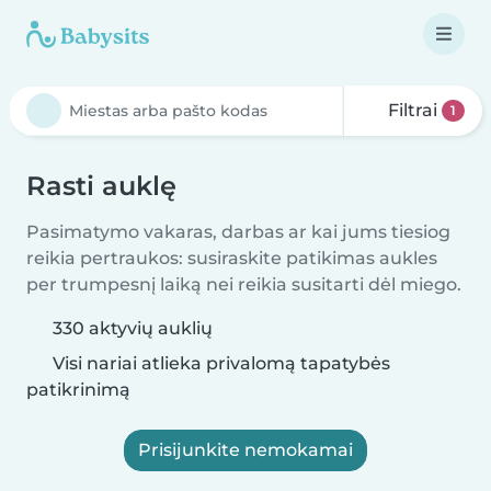
Filtrai
1
Rasti auklę
Pasimatymo vakaras, darbas ar kai jums tiesiog
reikia pertraukos: susiraskite patikimas aukles
per trumpesnį laiką nei reikia susitarti dėl miego.
330 aktyvių auklių
Visi nariai atlieka privalomą tapatybės
patikrinimą
Prisijunkite nemokamai