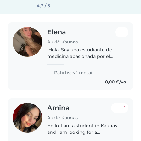
4,7 / 5
Elena
Auklė Kaunas
¡Hola! Soy una estudiante de
medicina apasionada por el
cuidado de los niños. Tengo
experiencia con niños de todas
Patirtis: < 1 metai
las edades y estoy certificada en
8,00 €/val.
primeros auxilios. Me encanta
dibujar,..
Amina
1
Auklė Kaunas
Hello, I am a student in Kaunas
and I am looking for a
babysitting job. I am responsible,