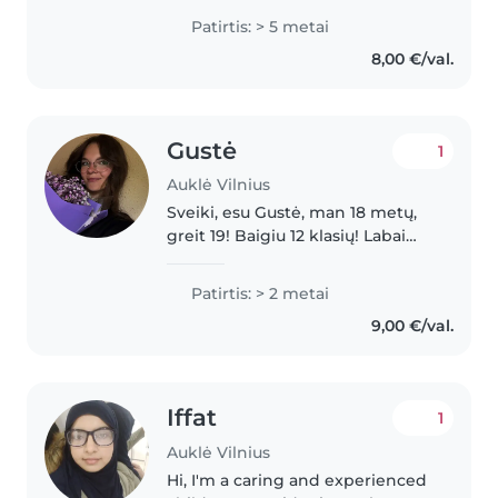
calm, and I really enjoy spending
Patirtis: > 5 metai
time with children. I can help
8,00 €/val.
with homework, play with..
Gustė
1
Auklė Vilnius
Sveiki, esu Gustė, man 18 metų,
greit 19! Baigiu 12 klasių! Labai
myliu bei puikiai sutariu su
vaikais, o ypač su mažutėmis
Patirtis: > 2 metai
mergytėmis. Esu energinga,
9,00 €/val.
mandagi ir švelni, užjaučianti💕💕
Turiu..
Iffat
1
Auklė Vilnius
Hi, I'm a caring and experienced