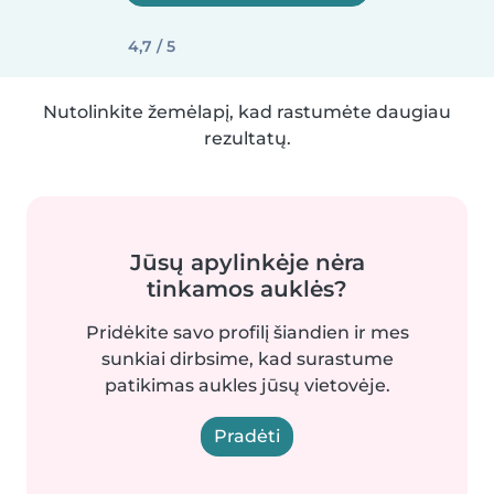
4,7 / 5
Nutolinkite žemėlapį, kad rastumėte daugiau
rezultatų.
Jūsų apylinkėje nėra
tinkamos auklės?
Pridėkite savo profilį šiandien ir mes
sunkiai dirbsime, kad surastume
patikimas aukles jūsų vietovėje.
Pradėti