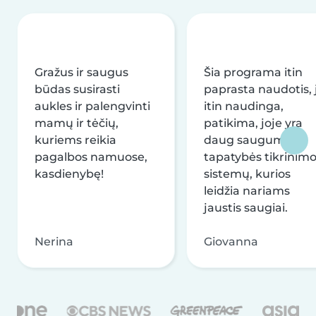
Gražus ir saugus
Šia programa itin
būdas susirasti
paprasta naudotis, j
aukles ir palengvinti
itin naudinga,
mamų ir tėčių,
patikima, joje yra
kuriems reikia
daug saugumo ir
pagalbos namuose,
tapatybės tikrinim
kasdienybę!
sistemų, kurios
leidžia nariams
jaustis saugiai.
Nerina
Giovanna