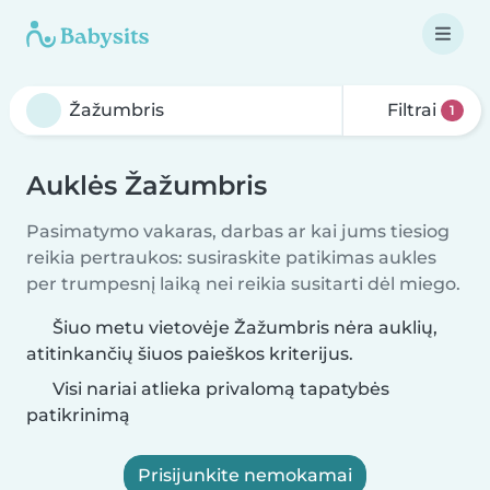
Filtrai
1
Auklės Žažumbris
Pasimatymo vakaras, darbas ar kai jums tiesiog
reikia pertraukos: susiraskite patikimas aukles
per trumpesnį laiką nei reikia susitarti dėl miego.
Šiuo metu vietovėje Žažumbris nėra auklių,
atitinkančių šiuos paieškos kriterijus.
Visi nariai atlieka privalomą tapatybės
patikrinimą
Prisijunkite nemokamai