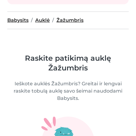
Babysits
Auklė
Žažumbris
Raskite patikimą auklę
Žažumbris
Ieškote auklės Žažumbris? Greitai ir lengvai
raskite tobulą auklę savo šeimai naudodami
Babysits.