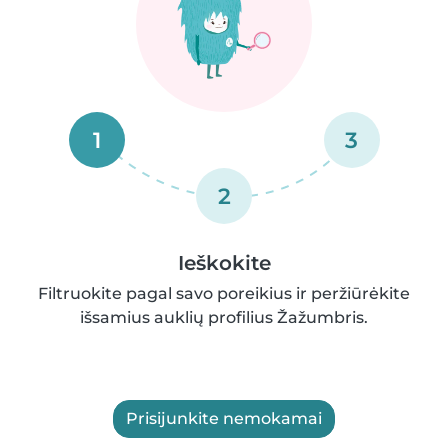
1
3
2
Ieškokite
Filtruokite pagal savo poreikius ir peržiūrėkite
išsamius auklių profilius Žažumbris.
Prisijunkite nemokamai