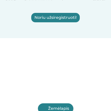
Noriu užsiregistruoti!
Žemėlapis