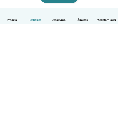
Pradžia
Ieškokite
Užsakymai
Žinutės
Mėgstamiausi
Lietuvių
Kaip tai veikia
Pagalba
Sąlygos ir privatumas
Kainos
Įmonės duomenys
Babysits Darbui
Bendruomenės standartai
© Babysits B.V.