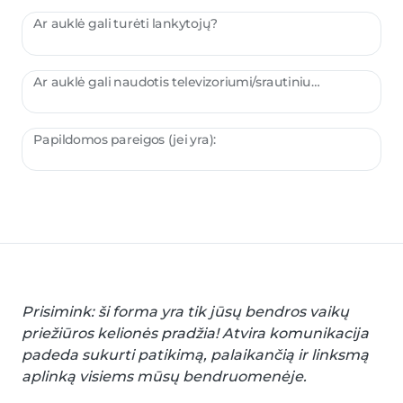
Ar auklė gali turėti lankytojų?
Ar auklė gali naudotis televizoriumi/srautiniu perdavimu/žaidimais?
Papildomos pareigos (jei yra):
Prisimink: ši forma yra tik jūsų bendros vaikų
priežiūros kelionės pradžia! Atvira komunikacija
padeda sukurti patikimą, palaikančią ir linksmą
aplinką visiems mūsų bendruomenėje.