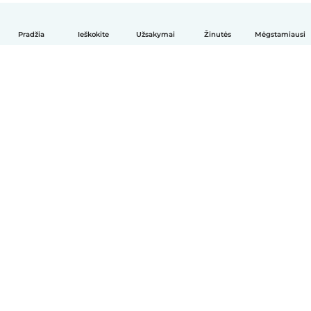
Pradžia
Ieškokite
Užsakymai
Žinutės
Mėgstamiausi
Lietuvių
Kaip tai veikia
Pagalba
Sąlygos ir privatumas
Kainos
Įmonės duomenys
Babysits Darbui
Bendruomenės standartai