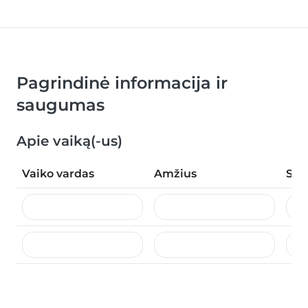
Pagrindinė informacija ir
saugumas
Apie vaiką(-us)
Vaiko vardas
Amžius
Spec