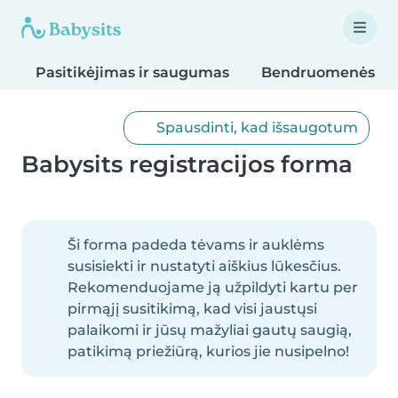
Pasitikėjimas ir saugumas
Bendruomenės sta
Spausdinti, kad išsaugotum
Babysits registracijos forma
Ši forma padeda tėvams ir auklėms
susisiekti ir nustatyti aiškius lūkesčius.
Rekomenduojame ją užpildyti kartu per
pirmąjį susitikimą, kad visi jaustųsi
palaikomi ir jūsų mažyliai gautų saugią,
patikimą priežiūrą, kurios jie nusipelno!