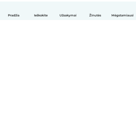
Pradžia
Ieškokite
Užsakymai
Žinutės
Mėgstamiausi
Lietuvių
Kaip tai veikia
Pagalba
Sąlygos ir privatumas
Kainos
Įmonės duomenys
Babysits Darbui
Bendruomenės standartai