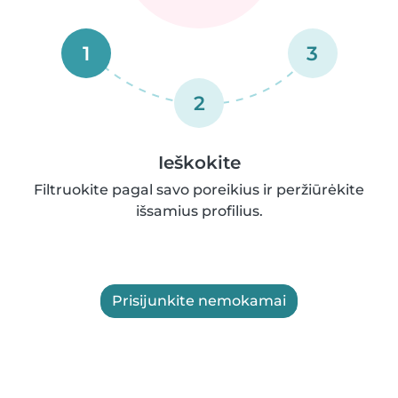
1
3
2
Ieškokite
Filtruokite pagal savo poreikius ir peržiūrėkite
išsamius profilius.
Prisijunkite nemokamai