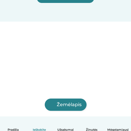
Žemėlapis
Pradžia
Ieškokite
Užsakymai
Žinutės
Mėgstamiausi