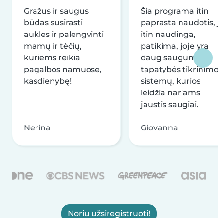
Gražus ir saugus
Šia programa itin
būdas susirasti
paprasta naudotis, j
aukles ir palengvinti
itin naudinga,
mamų ir tėčių,
patikima, joje yra
kuriems reikia
daug saugumo ir
pagalbos namuose,
tapatybės tikrinim
kasdienybę!
sistemų, kurios
leidžia nariams
jaustis saugiai.
Nerina
Giovanna
Noriu užsiregistruoti!