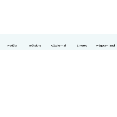
Pradžia
Ieškokite
Užsakymai
Žinutės
Mėgstamiausi
Lietuvių
Kaip tai veikia
Pagalba
Sąlygos ir privatumas
Kainos
Įmonės duomenys
Babysits Darbui