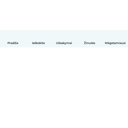
Pradžia
Ieškokite
Užsakymai
Žinutės
Mėgstamiausi
Lietuvių
Kaip tai veikia
Pagalba
Sąlygos ir privatumas
Kainos
Įmonės duomenys
Babysits Darbui