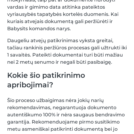
vardas ir gimimo data atitinka pateiktos
vyriausybės tapatybės kortelės duomenis. Kai
kuriais atvejais dokumentą gali peržiūrėti ir
Babysits komandos narys.
Daugeliu atvejų patikrinimas vyksta greitai,
tačiau rankinis peržiūros procesas gali užtrukti iki
1 savaitės. Pateikti dokumentai turi būti mažiau
nei 2 metų senumo ir negali būti pasibaigę.
Kokie šio patikrinimo
apribojimai?
Šio proceso užbaigimas nėra jokių narių
rekomendavimas, negarantuoja dokumento
autentiškumo 100% ir nėra saugaus bendravimo
garantija. Rekomenduojame pirmo susitikimo
metu asmeniškai patikrinti dokumentą bei jo