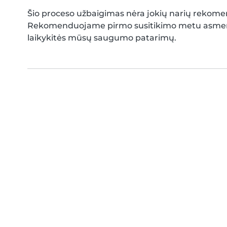
Šio proceso užbaigimas nėra jokių narių rekom
Rekomenduojame pirmo susitikimo metu asmeniška
laikykitės mūsų saugumo patarimų.