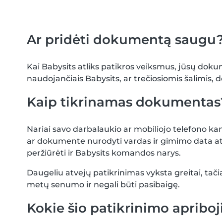
Ar pridėti dokumentą saugu
Kai Babysits atliks patikros veiksmus, jūsų dok
naudojančiais Babysits, ar trečiosiomis šalimis, dė
Kaip tikrinamas dokumentas
Nariai savo darbalaukio ar mobiliojo telefono 
ar dokumente nurodyti vardas ir gimimo data ati
peržiūrėti ir Babysits komandos narys.
Daugeliu atvejų patikrinimas vyksta greitai, tačia
metų senumo ir negali būti pasibaigę.
Kokie šio patikrinimo apribo