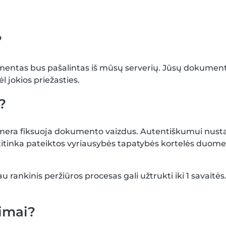
?
umentas bus pašalintas iš mūsų serverių. Jūsų dokumen
l jokios priežasties.
?
kamera fiksuoja dokumento vaizdus. Autentiškumui nust
tinka pateiktos vyriausybės tapatybės kortelės duomeni
u rankinis peržiūros procesas gali užtrukti iki 1 savaitė
jimai?