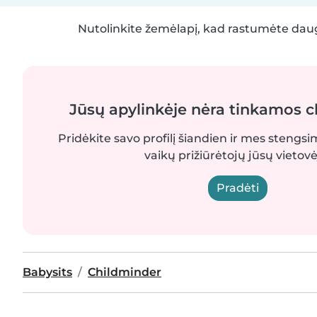
Nutolinkite žemėlapį, kad rastumėte daug
Jūsų apylinkėje nėra tinkamos 
Pridėkite savo profilį šiandien ir mes stengsi
vaikų prižiūrėtojų jūsų vietovė
Pradėti
Babysits
Childminder