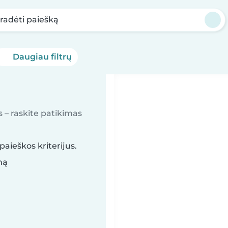
radėti paiešką
Daugiau filtrų
s – raskite patikimas
aieškos kriterijus.
mą