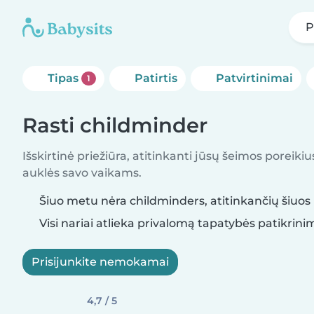
P
Tipas
Patirtis
Patvirtinimai
1
Rasti childminder
Išskirtinė priežiūra, atitinkanti jūsų šeimos poreikiu
auklės savo vaikams.
Šiuo metu nėra childminders, atitinkančių šiuos p
Visi nariai atlieka privalomą tapatybės patikrini
Prisijunkite nemokamai
4,7 / 5