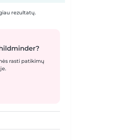
iau rezultatų.
childminder?
mės rasti patikimų
je.