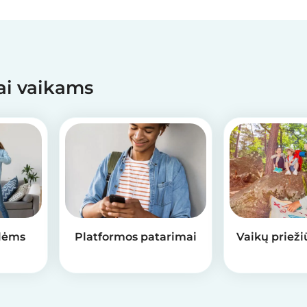
mai vaikams
lėms
Platformos patarimai
Vaikų prieži