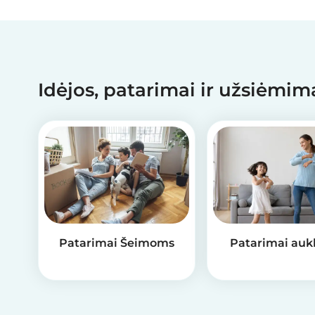
Idėjos, patarimai ir užsiėmi
Patarimai Šeimoms
Patarimai auk