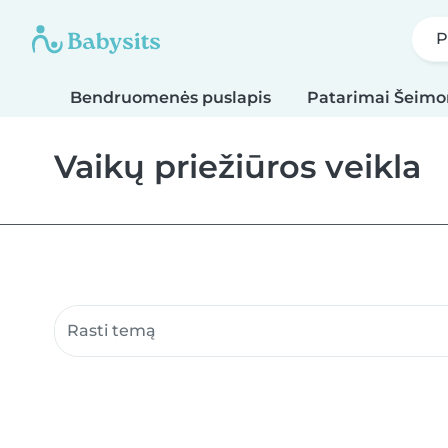
P
Bendruomenės puslapis
Patarimai Šeim
Vaikų priežiūros veikla
Ieškoti bendruomenės puslapių