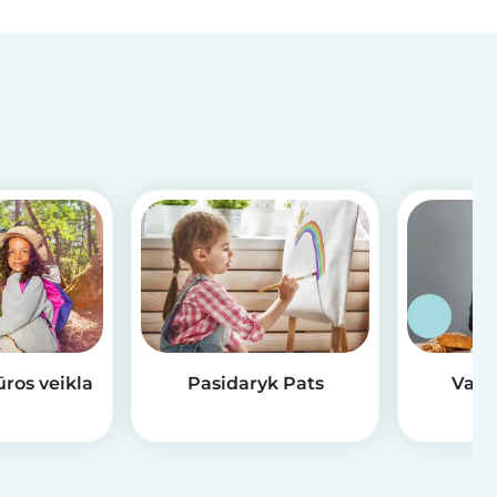
ūros veikla
Pasidaryk Pats
Valg
v