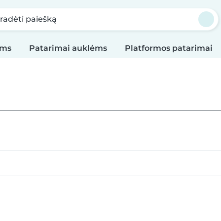
radėti paiešką
oms
Patarimai auklėms
Platformos patarimai