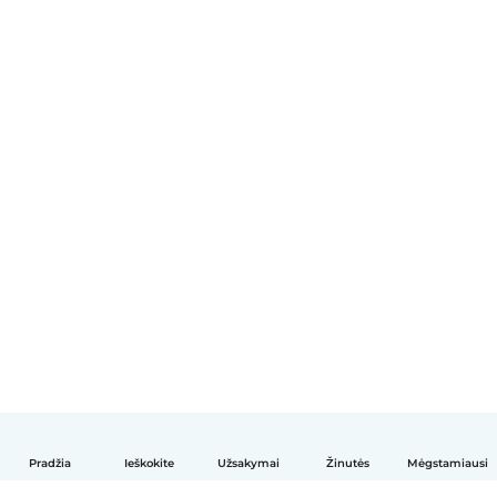
Pradžia
Ieškokite
Užsakymai
Žinutės
Mėgstamiausi