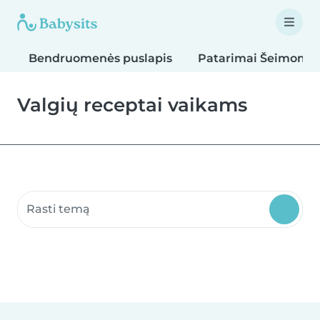
Bendruomenės puslapis
Patarimai Šeimoms
Valgių receptai vaikams
Ieškoti bendruomenės puslapių