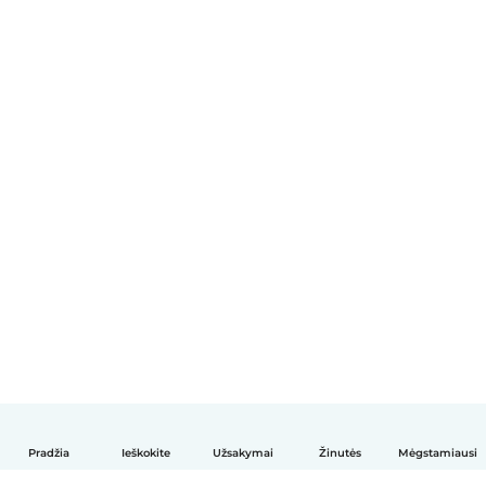
Pradžia
Ieškokite
Užsakymai
Žinutės
Mėgstamiausi