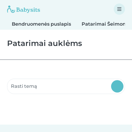
Bendruomenės puslapis
Patarimai Šeimoms
Patarimai auklėms
Ieškoti bendruomenės puslapių