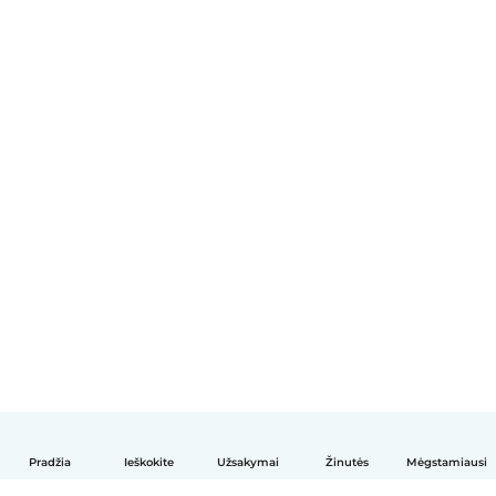
Pradžia
Ieškokite
Užsakymai
Žinutės
Mėgstamiausi