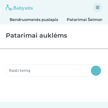
Bendruomenės puslapis
Patarimai Šeimoms
Patarimai auklėms
Ieškoti bendruomenės puslapių