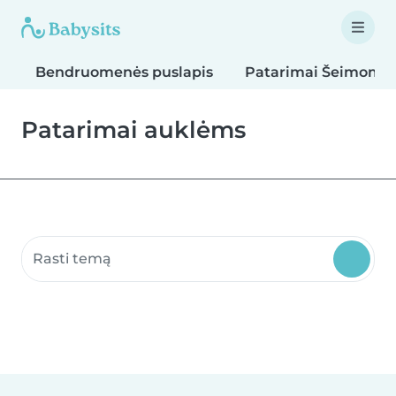
Bendruomenės puslapis
Patarimai Šeimoms
Patarimai auklėms
Ieškoti bendruomenės puslapių