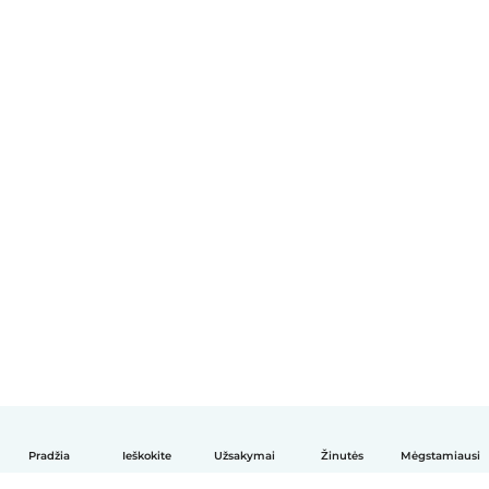
Pradžia
Ieškokite
Užsakymai
Žinutės
Mėgstamiausi