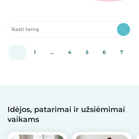
Ieškoti bendruomenės puslapių
1
...
4
5
6
7
Idėjos, patarimai ir užsiėmimai
vaikams