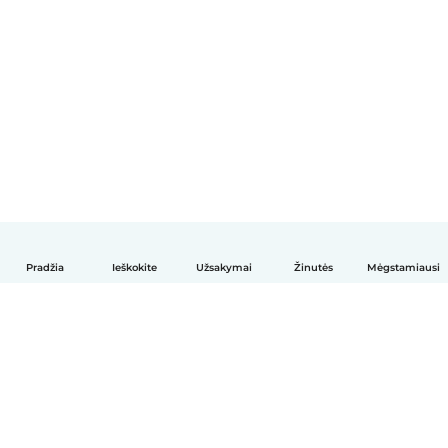
Pradžia
Ieškokite
Užsakymai
Žinutės
Mėgstamiausi
Lietuvių