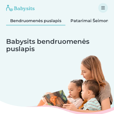
Bendruomenės puslapis
Patarimai Šeimoms
Babysits bendruomenės
puslapis