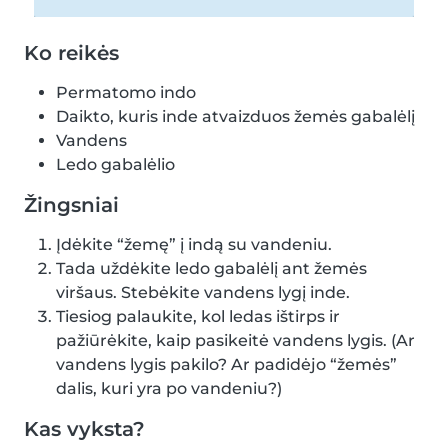
Ko reikės
Permatomo indo
Daikto, kuris inde atvaizduos žemės gabalėlį
Vandens
Ledo gabalėlio
Žingsniai
Įdėkite “žemę” į indą su vandeniu.
Tada uždėkite ledo gabalėlį ant žemės
viršaus. Stebėkite vandens lygį inde.
Tiesiog palaukite, kol ledas ištirps ir
pažiūrėkite, kaip pasikeitė vandens lygis. (Ar
vandens lygis pakilo? Ar padidėjo “žemės”
dalis, kuri yra po vandeniu?)
Kas vyksta?