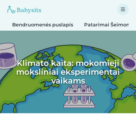
Bendruomenės puslapis
Patarimai Šeimoms
Klimato kaita: mokomieji
moksliniai eksperimentai
vaikams