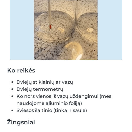
Ko reikės
Dviejų stiklainių ar vazų
Dviejų termometrų
Ko nors vienos iš vazų uždengimui (mes
naudojome aliuminio foliją)
Šviesos šaltinio (tinka ir saulė)
Žingsniai