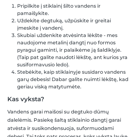
Pripilkite į stiklainį šilto vandens ir
pamaišykite.
Uždekite degtuką, užpūskite ir greitai
įmeskite į vandenį.
Skubiai uždenkite atvėsinta lėkšte - mes
naudojome metalinį dangtį nuo formos
pyragui gaminti, ir palaikėme ją šaldiklyje.
(Taip pat galite naudoti lėkštę, ant kurios yra
susiformavusio ledo).
Stebėkite, kaip stiklainyje susidaro vandens
garų debesis! Dabar galite nuimti lėkštę, kad
geriau viską matytumėte.
Kas vyksta?
Vandens garai maišosi su degtuko dūmų
dalelėmis. Pasiekę šaltą stiklainio dangtį garai
atvėsta ir susikondensuoja, suformuodami
debesį. Tai toks pats procesas, koks vyksta lauke,