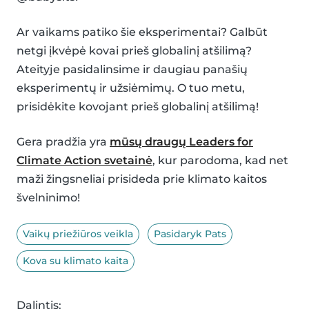
Ar vaikams patiko šie eksperimentai? Galbūt
netgi įkvėpė kovai prieš globalinį atšilimą?
Ateityje pasidalinsime ir daugiau panašių
eksperimentų ir užsiėmimų. O tuo metu,
prisidėkite kovojant prieš globalinį atšilimą!
Gera pradžia yra
mūsų draugų Leaders for
Climate Action svetainė
, kur parodoma, kad net
maži žingsneliai prisideda prie klimato kaitos
švelninimo!
Vaikų priežiūros veikla
Pasidaryk Pats
Kova su klimato kaita
Dalintis: