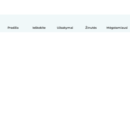
Pradžia
Ieškokite
Užsakymai
Žinutės
Mėgstamiausi
Lietuvių
Kaip tai veikia
Pagalba
Sąlygos ir privatumas
Kainos
Įmonės duomenys
Babysits Darbui
Bendruomenės standartai