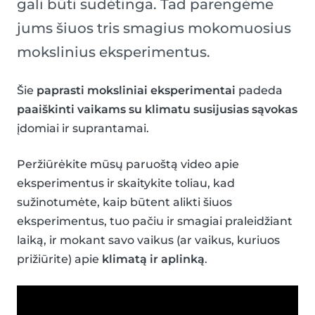
gali būti sudėtinga. Tad parengėme
jums šiuos tris smagius mokomuosius
mokslinius eksperimentus.
Šie
paprasti moksliniai eksperimentai
padeda
paaiškinti vaikams su klimatu susijusias sąvokas
įdomiai ir suprantamai.
Peržiūrėkite mūsų paruoštą video apie
eksperimentus ir skaitykite toliau, kad
sužinotumėte, kaip būtent alikti šiuos
eksperimentus, tuo pačiu ir smagiai praleidžiant
laiką, ir mokant savo vaikus (ar vaikus, kuriuos
prižiūrite) apie
klimatą ir aplinką
.