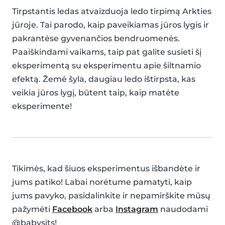
Tirpstantis ledas atvaizduoja ledo tirpimą Arkties
jūroje. Tai parodo, kaip paveikiamas jūros lygis ir
pakrantėse gyvenančios bendruomenės.
Paaiškindami vaikams, taip pat galite susieti šį
eksperimentą su eksperimentu apie šiltnamio
efektą. Žemė šyla, daugiau ledo ištirpsta, kas
veikia jūros lygį, būtent taip, kaip matėte
eksperimente!
Tikimės, kad šiuos eksperimentus išbandėte ir
jums patiko! Labai norėtume pamatyti, kaip
jums pavyko, pasidalinkite ir nepamirškite mūsų
pažymėti
Facebook
arba
Instagram
naudodami
@babysits!