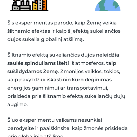
Šis eksperimentas parodo, kaip Žemę veikia
šiltnamio efektas ir kaip šį efektą sukeliančios
dujos sukelia globalinį atšilimą.
Šiltnamio efektą sukeliančios dujos
neleidžia
saulės spinduliams išeiti
iš atmosferos,
taip
sušildydamos Žemę
. Žmonijos veiklos, tokios,
kaip pavyzdžiui
iškastinio kuro deginimas
energijos gaminimui ar transportavimui,
prisideda prie šiltnamio efektą sukeliančių dujų
augimo.
Šiuo eksperimentu vaikams nesunkiai
parodysite ir paaiškinsite, kaip žmonės prisideda
prie globalinio atšilimo.