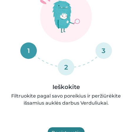
1
3
2
Ieškokite
Filtruokite pagal savo poreikius ir peržiūrėkite
išsamius auklės darbus Verduliukai.