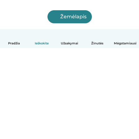
Žemėlapis
Pradžia
Ieškokite
Užsakymai
Žinutės
Mėgstamiausi
Lietuvių
Kaip tai veikia
Pagalba
Sąlygos ir privatumas
Kainos
Įmonės duomenys
Babysits Darbui
Bendruomenės standartai