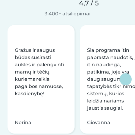
4,7 / 5
3 400+ atsiliepimai
Gražus ir saugus
Šia programa itin
būdas susirasti
paprasta naudotis, j
aukles ir palengvinti
itin naudinga,
mamų ir tėčių,
patikima, joje yra
kuriems reikia
daug saugumo ir
pagalbos namuose,
tapatybės tikrinim
kasdienybę!
sistemų, kurios
leidžia nariams
jaustis saugiai.
Nerina
Giovanna