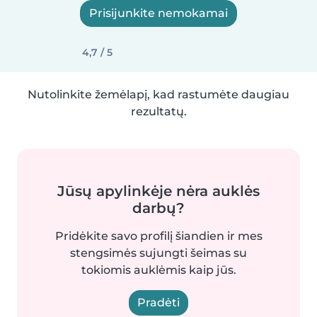
Prisijunkite nemokamai
4,7 / 5
Nutolinkite žemėlapį, kad rastumėte daugiau
rezultatų.
Jūsų apylinkėje nėra auklės
darbų?
Pridėkite savo profilį šiandien ir mes
stengsimės sujungti šeimas su
tokiomis auklėmis kaip jūs.
Pradėti