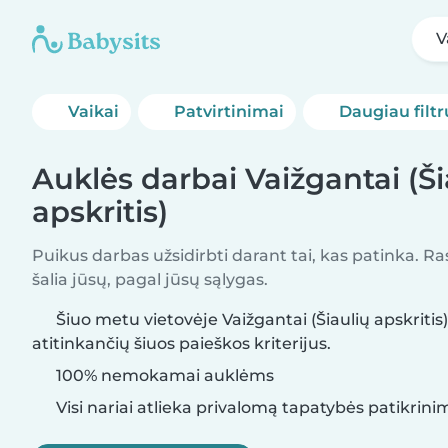
V
Vaikai
Patvirtinimai
Daugiau filtr
Auklės darbai Vaižgantai (Ši
apskritis)
Puikus darbas užsidirbti darant tai, kas patinka. R
šalia jūsų, pagal jūsų sąlygas.
Šiuo metu vietovėje Vaižgantai (Šiaulių apskritis
atitinkančių šiuos paieškos kriterijus.
100% nemokamai auklėms
Visi nariai atlieka privalomą tapatybės patikrini