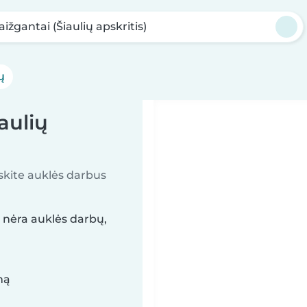
aižgantai (Šiaulių apskritis)
ų
aulių
askite auklės darbus
) nėra auklės darbų,
mą