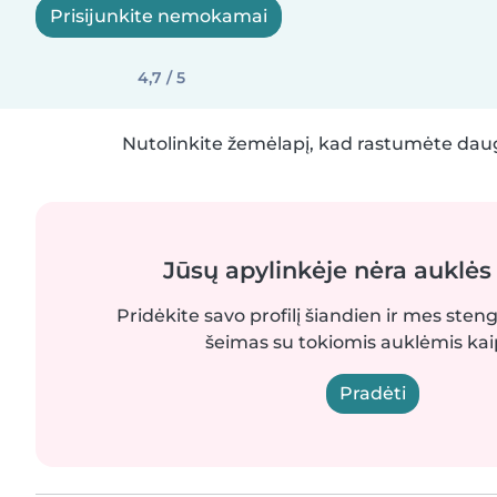
Prisijunkite nemokamai
4,7 / 5
Nutolinkite žemėlapį, kad rastumėte daug
Jūsų apylinkėje nėra auklės
Pridėkite savo profilį šiandien ir mes sten
šeimas su tokiomis auklėmis kaip
Pradėti