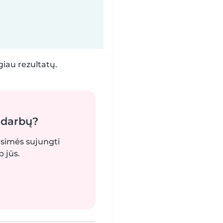
iau rezultatų.
 darbų?
gsimės sujungti
 jūs.