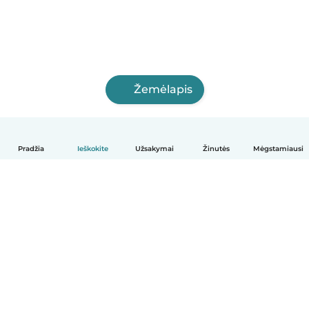
Žemėlapis
Pradžia
Ieškokite
Užsakymai
Žinutės
Mėgstamiausi
Lietuvių
Kaip tai veikia
Pagalba
Sąlygos ir privatumas
Kainos
Įmonės duomenys
Babysits Darbui