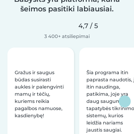
šeimos pasitiki labiausiai.
4,7 / 5
3 400+ atsiliepimai
Gražus ir saugus
Šia programa itin
būdas susirasti
paprasta naudotis, j
aukles ir palengvinti
itin naudinga,
mamų ir tėčių,
patikima, joje yra
kuriems reikia
daug saugumo ir
pagalbos namuose,
tapatybės tikrinim
kasdienybę!
sistemų, kurios
leidžia nariams
jaustis saugiai.