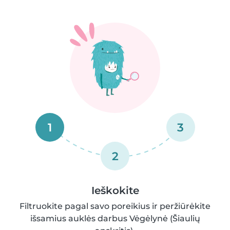
1
3
2
Ieškokite
Filtruokite pagal savo poreikius ir peržiūrėkite
išsamius auklės darbus Vėgėlynė (Šiaulių