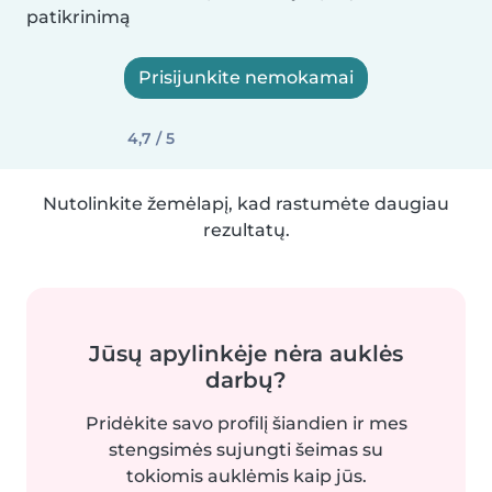
patikrinimą
Prisijunkite nemokamai
4,7 / 5
Nutolinkite žemėlapį, kad rastumėte daugiau
rezultatų.
Jūsų apylinkėje nėra auklės
darbų?
Pridėkite savo profilį šiandien ir mes
stengsimės sujungti šeimas su
tokiomis auklėmis kaip jūs.