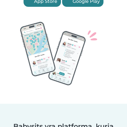
App Store
Google Play
Babysits yra platforma, kuria