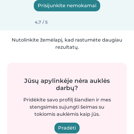
Prisijunkite nemokamai
4,7 / 5
Nutolinkite žemėlapį, kad rastumėte daugiau
rezultatų.
Jūsų apylinkėje nėra auklės
darbų?
Pridėkite savo profilį šiandien ir mes
stengsimės sujungti šeimas su
tokiomis auklėmis kaip jūs.
Pradėti