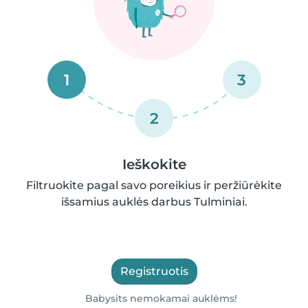
1
3
2
Ieškokite
Filtruokite pagal savo poreikius ir peržiūrėkite
išsamius auklės darbus Tulminiai.
Registruotis
Babysits nemokamai auklėms!