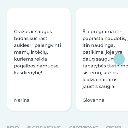
Gražus ir saugus
Šia programa itin
būdas susirasti
paprasta naudotis, j
aukles ir palengvinti
itin naudinga,
mamų ir tėčių,
patikima, joje yra
kuriems reikia
daug saugumo ir
pagalbos namuose,
tapatybės tikrinim
kasdienybę!
sistemų, kurios
leidžia nariams
jaustis saugiai.
Nerina
Giovanna