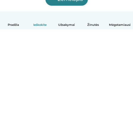
Pradžia
Ieškokite
Užsakymai
Žinutės
Mėgstamiausi
Lietuvių
Kaip tai veikia
Pagalba
Sąlygos ir privatumas
Kainos
Įmonės duomenys
Babysits Darbui
Bendruomenės standartai