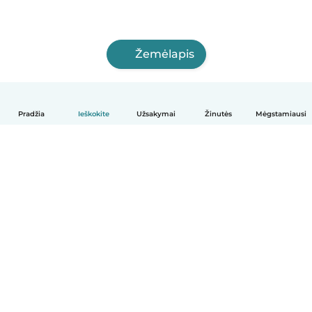
Žemėlapis
Pradžia
Ieškokite
Užsakymai
Žinutės
Mėgstamiausi
Lietuvių
Kaip tai veikia
Pagalba
Sąlygos ir privatumas
Kainos
Įmonės duomenys
Babysits Darbui
Bendruomenės standartai