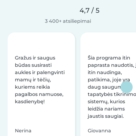
4,7 / 5
3 400+ atsiliepimai
Gražus ir saugus
Šia programa itin
būdas susirasti
paprasta naudotis, j
aukles ir palengvinti
itin naudinga,
mamų ir tėčių,
patikima, joje yra
kuriems reikia
daug saugumo ir
pagalbos namuose,
tapatybės tikrinim
kasdienybę!
sistemų, kurios
leidžia nariams
jaustis saugiai.
Nerina
Giovanna