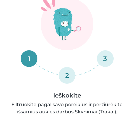
1
3
2
Ieškokite
Filtruokite pagal savo poreikius ir peržiūrėkite
išsamius auklės darbus Skynimai (Trakai).