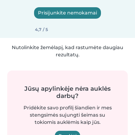
Prisijunkite nemokamai
4,7 / 5
Nutolinkite žemėlapį, kad rastumėte daugiau
rezultatų.
Jūsų apylinkėje nėra auklės
darbų?
Pridėkite savo profilį šiandien ir mes
stengsimės sujungti šeimas su
tokiomis auklėmis kaip jūs.