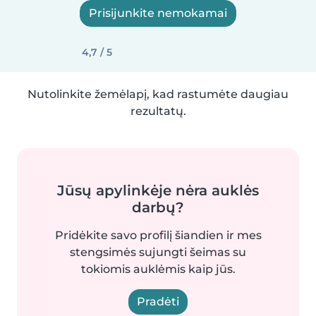
Prisijunkite nemokamai
4,7 / 5
Nutolinkite žemėlapį, kad rastumėte daugiau
rezultatų.
Jūsų apylinkėje nėra auklės
darbų?
Pridėkite savo profilį šiandien ir mes
stengsimės sujungti šeimas su
tokiomis auklėmis kaip jūs.
Pradėti