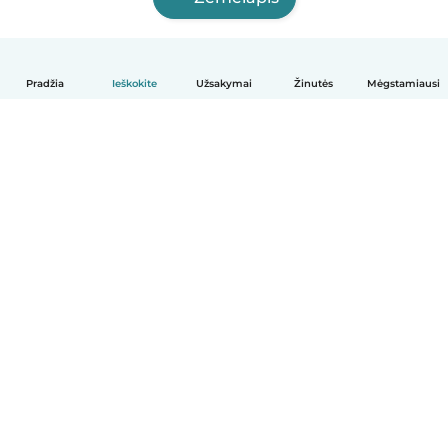
Pradžia
Ieškokite
Užsakymai
Žinutės
Mėgstamiausi
Lietuvių
Kaip tai veikia
Pagalba
Sąlygos ir privatumas
Kainos
Įmonės duomenys
Babysits Darbui
Bendruomenės standartai