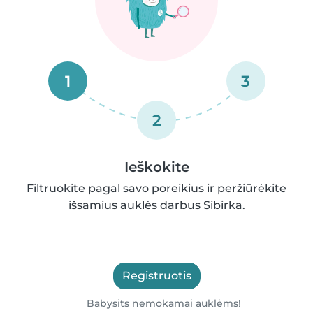
1
3
2
Ieškokite
Filtruokite pagal savo poreikius ir peržiūrėkite
išsamius auklės darbus Sibirka.
Registruotis
Babysits nemokamai auklėms!