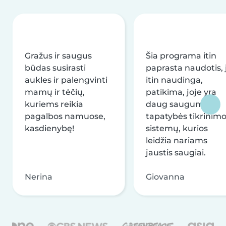
Gražus ir saugus
Šia programa itin
būdas susirasti
paprasta naudotis, j
aukles ir palengvinti
itin naudinga,
mamų ir tėčių,
patikima, joje yra
kuriems reikia
daug saugumo ir
pagalbos namuose,
tapatybės tikrinim
kasdienybę!
sistemų, kurios
leidžia nariams
jaustis saugiai.
Nerina
Giovanna