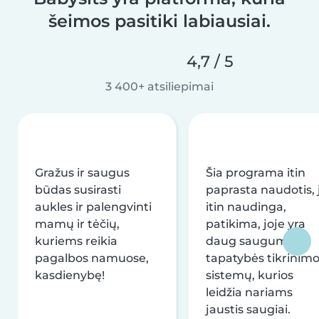
šeimos pasitiki labiausiai.
4,7 / 5
3 400+ atsiliepimai
Gražus ir saugus
Šia programa itin
būdas susirasti
paprasta naudotis, j
aukles ir palengvinti
itin naudinga,
mamų ir tėčių,
patikima, joje yra
kuriems reikia
daug saugumo ir
pagalbos namuose,
tapatybės tikrinim
kasdienybę!
sistemų, kurios
leidžia nariams
jaustis saugiai.