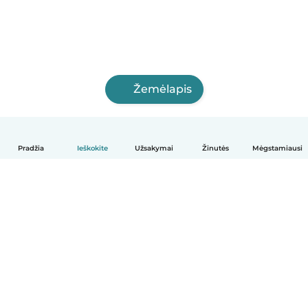
Žemėlapis
Pradžia
Ieškokite
Užsakymai
Žinutės
Mėgstamiausi
Lietuvių
Kaip tai veikia
Pagalba
Sąlygos ir privatumas
Kainos
Įmonės duomenys
Babysits Darbui