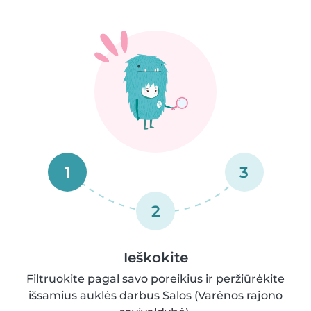
1
3
2
Ieškokite
Filtruokite pagal savo poreikius ir peržiūrėkite
išsamius auklės darbus Salos (Varėnos rajono