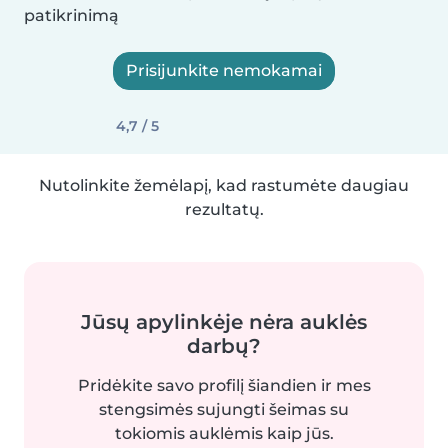
patikrinimą
Prisijunkite nemokamai
4,7 / 5
Nutolinkite žemėlapį, kad rastumėte daugiau
rezultatų.
Jūsų apylinkėje nėra auklės
darbų?
Pridėkite savo profilį šiandien ir mes
stengsimės sujungti šeimas su
tokiomis auklėmis kaip jūs.