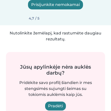
Prisijunkite nemokamai
4,7 / 5
Nutolinkite žemėlapį, kad rastumėte daugiau
rezultatų.
Jūsų apylinkėje nėra auklės
darbų?
Pridėkite savo profilį šiandien ir mes
stengsimės sujungti šeimas su
tokiomis auklėmis kaip jūs.
Pradėti