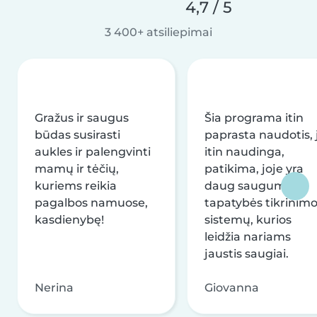
4,7 / 5
3 400+ atsiliepimai
Gražus ir saugus
Šia programa itin
būdas susirasti
paprasta naudotis, j
aukles ir palengvinti
itin naudinga,
mamų ir tėčių,
patikima, joje yra
kuriems reikia
daug saugumo ir
pagalbos namuose,
tapatybės tikrinim
kasdienybę!
sistemų, kurios
leidžia nariams
jaustis saugiai.
Nerina
Giovanna