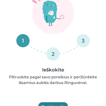
1
3
2
Ieškokite
Filtruokite pagal savo poreikius ir peržiūrėkite
išsamius auklės darbus Ringuvėnai.