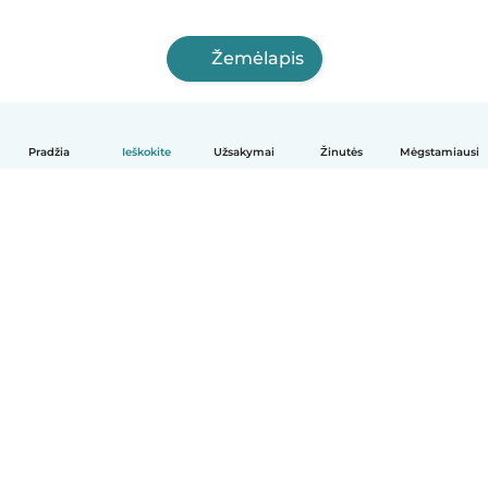
Žemėlapis
Pradžia
Ieškokite
Užsakymai
Žinutės
Mėgstamiausi
Lietuvių
Kaip tai veikia
Pagalba
Sąlygos ir privatumas
Kainos
Įmonės duomenys
Babysits Darbui
Bendruomenės standartai