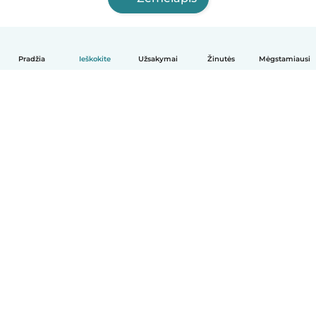
Pradžia
Ieškokite
Užsakymai
Žinutės
Mėgstamiausi
Lietuvių
Kaip tai veikia
Pagalba
Sąlygos ir privatumas
Kainos
Įmonės duomenys
Babysits Darbui
Bendruomenės standartai