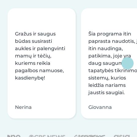
Gražus ir saugus
Šia programa itin
būdas susirasti
paprasta naudotis, j
aukles ir palengvinti
itin naudinga,
mamų ir tėčių,
patikima, joje yra
kuriems reikia
daug saugumo ir
pagalbos namuose,
tapatybės tikrinim
kasdienybę!
sistemų, kurios
leidžia nariams
jaustis saugiai.
Nerina
Giovanna