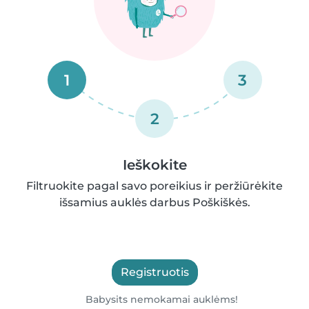
1
3
2
Ieškokite
Filtruokite pagal savo poreikius ir peržiūrėkite
išsamius auklės darbus Poškiškės.
Registruotis
Babysits nemokamai auklėms!