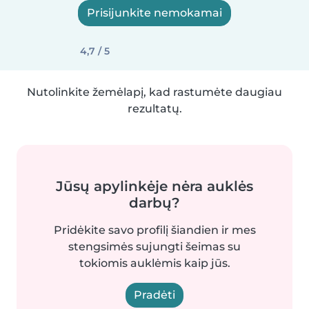
Prisijunkite nemokamai
4,7 / 5
Nutolinkite žemėlapį, kad rastumėte daugiau
rezultatų.
Jūsų apylinkėje nėra auklės
darbų?
Pridėkite savo profilį šiandien ir mes
stengsimės sujungti šeimas su
tokiomis auklėmis kaip jūs.
Pradėti