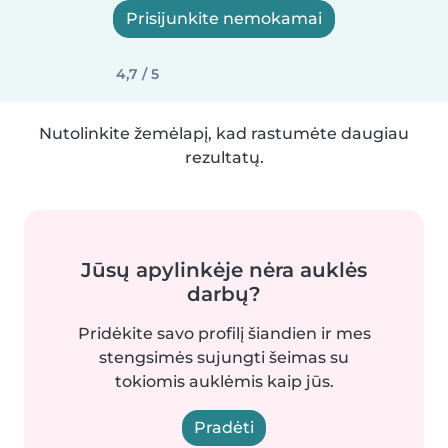
Prisijunkite nemokamai
4,7 / 5
Nutolinkite žemėlapį, kad rastumėte daugiau
rezultatų.
Jūsų apylinkėje nėra auklės
darbų?
Pridėkite savo profilį šiandien ir mes
stengsimės sujungti šeimas su
tokiomis auklėmis kaip jūs.
Pradėti