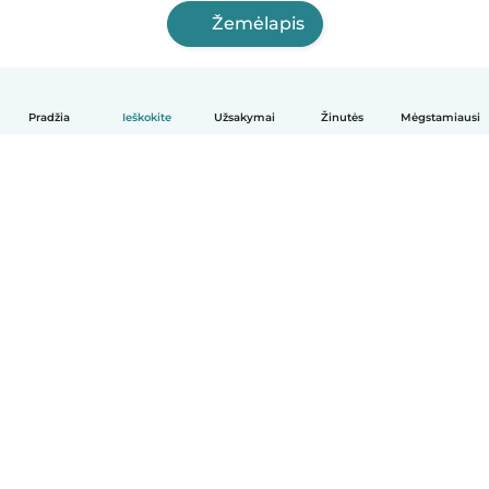
Žemėlapis
Pradžia
Ieškokite
Užsakymai
Žinutės
Mėgstamiausi
Lietuvių
Kaip tai veikia
Pagalba
Sąlygos ir privatumas
Kainos
Įmonės duomenys
Babysits Darbui
Bendruomenės standartai