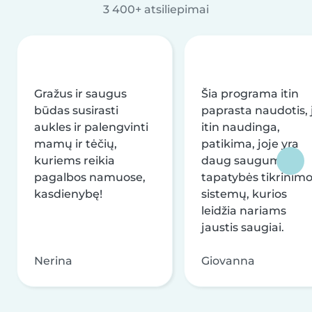
3 400+ atsiliepimai
Gražus ir saugus
Šia programa itin
būdas susirasti
paprasta naudotis, j
aukles ir palengvinti
itin naudinga,
mamų ir tėčių,
patikima, joje yra
kuriems reikia
daug saugumo ir
pagalbos namuose,
tapatybės tikrinim
kasdienybę!
sistemų, kurios
leidžia nariams
jaustis saugiai.
Nerina
Giovanna