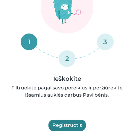
1
3
2
Ieškokite
Filtruokite pagal savo poreikius ir peržiūrėkite
išsamius auklės darbus Pavilbėnis.
Registruotis