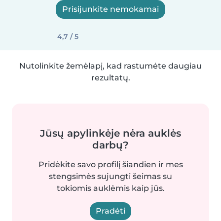
Prisijunkite nemokamai
4,7 / 5
Nutolinkite žemėlapį, kad rastumėte daugiau
rezultatų.
Jūsų apylinkėje nėra auklės
darbų?
Pridėkite savo profilį šiandien ir mes
stengsimės sujungti šeimas su
tokiomis auklėmis kaip jūs.
Pradėti