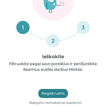
1
3
2
Ieškokite
Filtruokite pagal savo poreikius ir peržiūrėkite
išsamius auklės darbus Mickiai.
Registruotis
Babysits nemokamai auklėms!