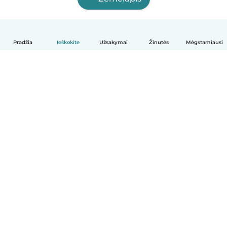
Pradžia
Ieškokite
Užsakymai
Žinutės
Mėgstamiausi
Lietuvių
Kaip tai veikia
Pagalba
Sąlygos ir privatumas
Kainos
Įmonės duomenys
Babysits Darbui
Bendruomenės standartai