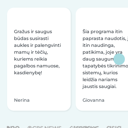
Gražus ir saugus
Šia programa itin
būdas susirasti
paprasta naudotis, j
aukles ir palengvinti
itin naudinga,
mamų ir tėčių,
patikima, joje yra
kuriems reikia
daug saugumo ir
pagalbos namuose,
tapatybės tikrinim
kasdienybę!
sistemų, kurios
leidžia nariams
jaustis saugiai.
Nerina
Giovanna