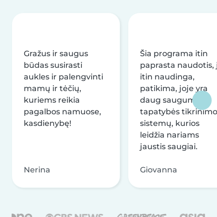
Gražus ir saugus
Šia programa itin
būdas susirasti
paprasta naudotis, j
aukles ir palengvinti
itin naudinga,
mamų ir tėčių,
patikima, joje yra
kuriems reikia
daug saugumo ir
pagalbos namuose,
tapatybės tikrinim
kasdienybę!
sistemų, kurios
leidžia nariams
jaustis saugiai.
Nerina
Giovanna