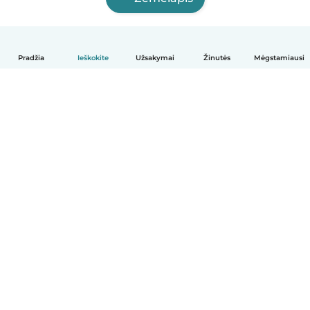
Pradžia
Ieškokite
Užsakymai
Žinutės
Mėgstamiausi
Lietuvių
Kaip tai veikia
Pagalba
Sąlygos ir privatumas
Kainos
Įmonės duomenys
Babysits Darbui
Bendruomenės standartai