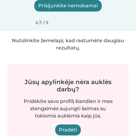
Prisijunkite nemokamai
4,7 / 5
Nutolinkite žemėlapį, kad rastumėte daugiau
rezultatų.
Jūsų apylinkėje nėra auklės
darbų?
Pridėkite savo profilį šiandien ir mes
stengsimės sujungti šeimas su
tokiomis auklėmis kaip jūs.
Pradėti