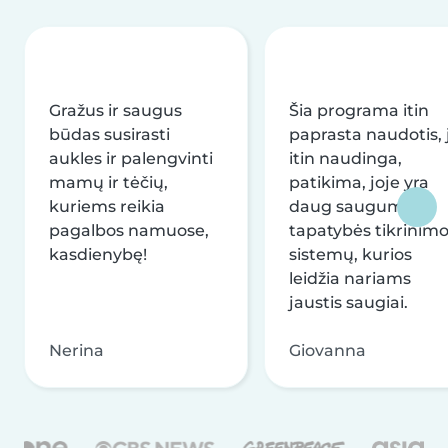
Gražus ir saugus
Šia programa itin
būdas susirasti
paprasta naudotis, j
aukles ir palengvinti
itin naudinga,
mamų ir tėčių,
patikima, joje yra
kuriems reikia
daug saugumo ir
pagalbos namuose,
tapatybės tikrinim
kasdienybę!
sistemų, kurios
leidžia nariams
jaustis saugiai.
Nerina
Giovanna