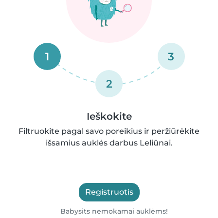
1
3
2
Ieškokite
Filtruokite pagal savo poreikius ir peržiūrėkite
išsamius auklės darbus Leliūnai.
Registruotis
Babysits nemokamai auklėms!