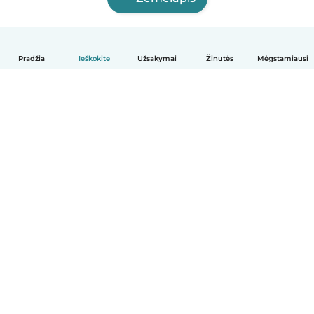
Pradžia
Ieškokite
Užsakymai
Žinutės
Mėgstamiausi
Lietuvių
Kaip tai veikia
Pagalba
Sąlygos ir privatumas
Kainos
Įmonės duomenys
Babysits Darbui
Bendruomenės standartai