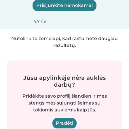
Prisijunkite nemokamai
4,7 / 5
Nutolinkite žemėlapį, kad rastumėte daugiau
rezultatų.
Jūsų apylinkėje nėra auklės
darbų?
Pridėkite savo profilį šiandien ir mes
stengsimės sujungti šeimas su
tokiomis auklėmis kaip jūs.
Pradėti