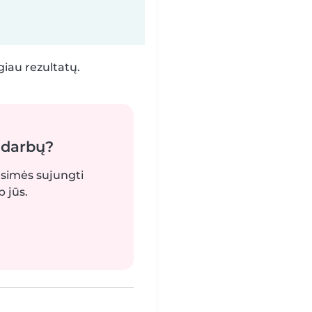
iau rezultatų.
 darbų?
gsimės sujungti
 jūs.