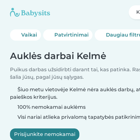
K
Vaikai
Patvirtinimai
Daugiau filtr
Auklės darbai Kelmė
Puikus darbas užsidirbti darant tai, kas patinka. R
šalia jūsų, pagal jūsų sąlygas.
Šiuo metu vietovėje Kelmė nėra auklės darbų, at
paieškos kriterijus.
100% nemokamai auklėms
Visi nariai atlieka privalomą tapatybės patikrini
Prisijunkite nemokamai