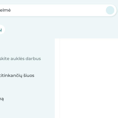
elmė
ų
askite auklės darbus
itinkančių šiuos
mą