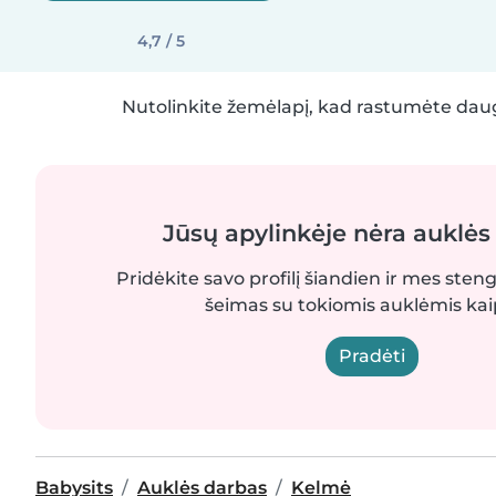
4,7 / 5
Nutolinkite žemėlapį, kad rastumėte daug
Jūsų apylinkėje nėra auklės
Pridėkite savo profilį šiandien ir mes sten
šeimas su tokiomis auklėmis kaip
Pradėti
Babysits
Auklės darbas
Kelmė