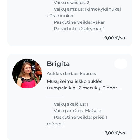
Vaikų skaičius: 2
up with ideas to keep different
Vaikų amžius:
Ikimokyklinukai
age girls engaged
•
Pradinukai
Paskutinė veikla: vakar
Patvirtinti užsakymai: 1
9,00 €/val.
Brigita
Auklės darbas Kaunas
Mūsų šeima ieško auklės
trumpalaikiai, 2 metukų, Elenos
priežiūrai ligos atveju ar
savaitgaliais. Elena ganėtinai
Vaikų skaičius: 1
aiškiai gali pasakyti savo norus ir
Vaikų amžius:
Mažyliai
poreikius, tačiau yra jautresnio..
Paskutinė veikla: prieš 1
mėnesį
7,00 €/val.