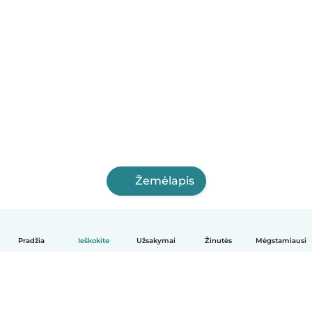
Žemėlapis
Pradžia
Ieškokite
Užsakymai
Žinutės
Mėgstamiausi