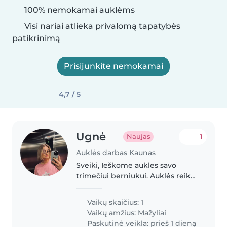
100% nemokamai auklėms
Visi nariai atlieka privalomą tapatybės
patikrinimą
Prisijunkite nemokamai
4,7 / 5
Ugnė
1
Naujas
Auklės darbas Kaunas
Sveiki, Ieškome aukles savo
trimečiui berniukui. Auklės reiktų
tik ligos atveju tai butu kartas i
1/2 men 3-4 dienos. Jei domina
Vaikų skaičius: 1
papildomas uždarbis labai
Vaikų amžius:
Mažyliai
lauksiu žiniučių!
Paskutinė veikla: prieš 1 dieną