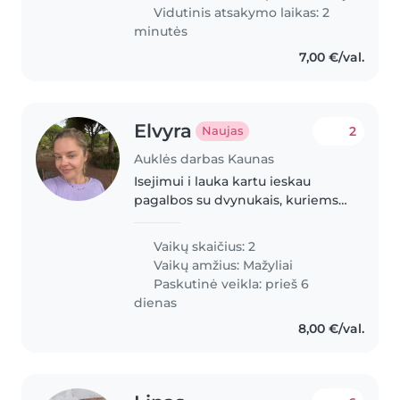
Vidutinis atsakymo laikas: 2
minutės
7,00 €/val.
Elvyra
2
Naujas
Auklės darbas Kaunas
Isejimui i lauka kartu ieskau
pagalbos su dvynukais, kuriems
viskas idomu
Vaikų skaičius: 2
Vaikų amžius:
Mažyliai
Paskutinė veikla: prieš 6
dienas
8,00 €/val.