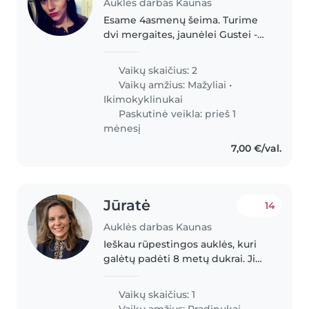
Auklės darbas Kaunas
Esame 4asmenų šeima. Turime
dvi mergaites, jaunėlei Gustei -
3metukai, vyresnėlei Vakarei -
6m. Vaikai žaismingi, drąsūs, labai
Vaikų skaičius: 2
mėgsta apsikabinimus ir veiklas
Vaikų amžius:
Mažyliai
•
kartu. Alergijų nei..
Ikimokyklinukai
Paskutinė veikla: prieš 1
mėnesį
7,00 €/val.
Jūratė
14
Auklės darbas Kaunas
Ieškau rūpestingos auklės, kuri
galėtų padėti 8 metų dukrai. Ji
yra žaisminga, draugiška ir
kūrybinga. Auklė turėtų būti
Vaikų skaičius: 1
pasirengusi padėti vaikui su
Vaikų amžius:
Pradinukai