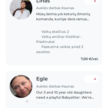
Linas
6
Auklės darbas Kaunas
Mūsų šeima yra keturių žmonių
komanda, kurioje dera ramus
tėčio tvirtumas, mamos šiluma ir
dviejų mažųjų smalsumas. Linas
Vaikų skaičius: 2
yra tėtis, kuris mėgsta spręsti
Vaikų amžius:
Kūdikiai
•
užduotis ir ieškoti aiškių..
Pradinukai
Paskutinė veikla: prieš 3
savaites
7,00 €/val.
Egle
4
Auklės darbas Kaunas
Our 3 and 10 year old daughters
need a playful Babysitter. We're
(1)
looking for someone who is
active enojoys arts & can come