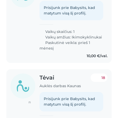
Prisijunk prie Babysits, kad
matytum visą šį profilį.
Vaikų skaičius: 1
Vaikų amžius:
Ikimokyklinukai
Paskutinė veikla: prieš 1
mėnesį
10,00 €/val.
Tėvai
18
Auklės darbas Kaunas
Prisijunk prie Babysits, kad
(1)
matytum visą šį profilį.