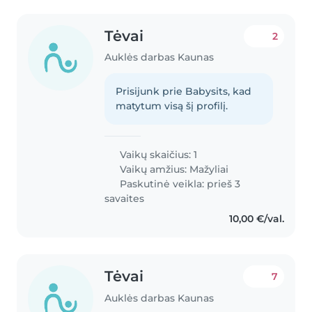
Tėvai
2
Auklės darbas Kaunas
Prisijunk prie Babysits, kad
matytum visą šį profilį.
Vaikų skaičius: 1
Vaikų amžius:
Mažyliai
Paskutinė veikla: prieš 3
savaites
10,00 €/val.
Tėvai
7
Auklės darbas Kaunas