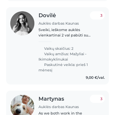
Dovilė
3
Auklės darbas Kaunas
Sveiki, ieškome auklės
vienkartinai 2 val pabūti su
švelnia, jautria 2 metų mažyle
Vaikų skaičius: 2
Vaikų amžius:
Mažyliai
•
Ikimokyklinukai
Paskutinė veikla: prieš 1
mėnesį
9,00 €/val.
Martynas
3
Auklės darbas Kaunas
As we both work in the