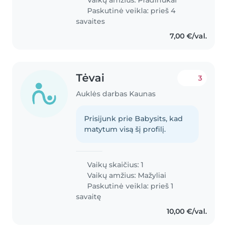
namų darbais, paruošti
Paskutinė veikla: prieš 4
vakarienę,..
savaites
7,00 €/val.
Tėvai
3
Auklės darbas Kaunas
Prisijunk prie Babysits, kad
matytum visą šį profilį.
Vaikų skaičius: 1
Vaikų amžius:
Mažyliai
Paskutinė veikla: prieš 1
savaitę
10,00 €/val.