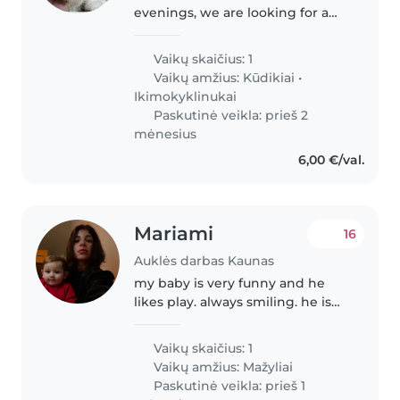
evenings, we are looking for a
babysitter that can pick up our 6
year old daughter from school
Vaikų skaičius: 1
and can take care of her from
Vaikų amžius:
Kūdikiai
•
around 5pm until 10pm. We are
Ikimokyklinukai
looking..
Paskutinė veikla: prieš 2
mėnesius
6,00 €/val.
Mariami
16
Auklės darbas Kaunas
my baby is very funny and he
likes play. always smiling. he is
very friendly, likes people and
love to communicate with them.
Vaikų skaičius: 1
we need babysitter in the
Vaikų amžius:
Mažyliai
evening, after his daycare,..
Paskutinė veikla: prieš 1