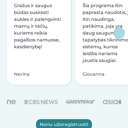
Gražus ir saugus
Šia programa itin
būdas susirasti
paprasta naudotis, j
aukles ir palengvinti
itin naudinga,
mamų ir tėčių,
patikima, joje yra
kuriems reikia
daug saugumo ir
pagalbos namuose,
tapatybės tikrinim
kasdienybę!
sistemų, kurios
leidžia nariams
jaustis saugiai.
Nerina
Giovanna
Noriu užsiregistruoti!