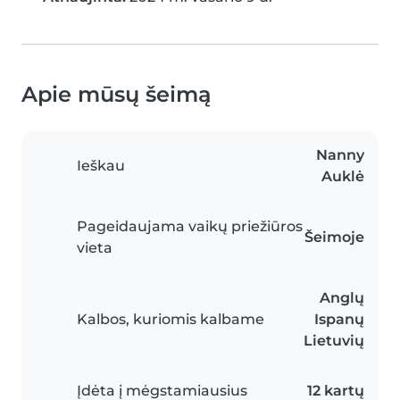
Apie mūsų šeimą
Nanny
Ieškau
Auklė
Pageidaujama vaikų priežiūros
Šeimoje
vieta
Anglų
Kalbos, kuriomis kalbame
Ispanų
Lietuvių
Įdėta į mėgstamiausius
12 kartų