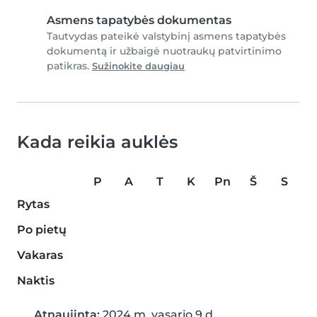
Asmens tapatybės dokumentas
Tautvydas pateikė valstybinį asmens tapatybės
dokumentą ir užbaigė nuotraukų patvirtinimo
patikras.
Sužinokite daugiau
Kada reikia auklės
P
A
T
K
Pn
Š
S
Rytas
Po pietų
Vakaras
Naktis
Atnaujinta:
2024 m. vasario 9 d.