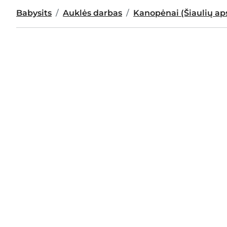
Babysits
Auklės darbas
Kanopėnai (Šiaulių aps