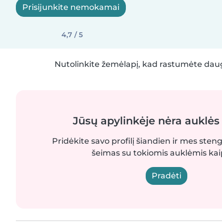
Prisijunkite nemokamai
4,7 / 5
Nutolinkite žemėlapį, kad rastumėte daug
Jūsų apylinkėje nėra auklės
Pridėkite savo profilį šiandien ir mes sten
šeimas su tokiomis auklėmis kaip
Pradėti