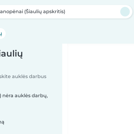
anopėnai (Šiaulių apskritis)
ų
aulių
askite auklės darbus
) nėra auklės darbų,
mą