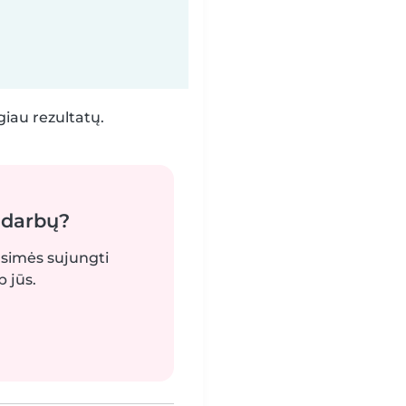
iau rezultatų.
 darbų?
gsimės sujungti
 jūs.