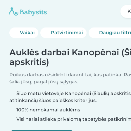
K
Vaikai
Patvirtinimai
Daugiau filtr
Auklės darbai Kanopėnai (Ši
apskritis)
Puikus darbas užsidirbti darant tai, kas patinka. R
šalia jūsų, pagal jūsų sąlygas.
Šiuo metu vietovėje Kanopėnai (Šiaulių apskritis
atitinkančių šiuos paieškos kriterijus.
100% nemokamai auklėms
Visi nariai atlieka privalomą tapatybės patikrini