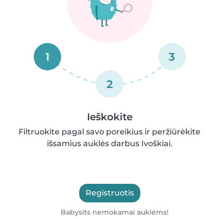
1
3
2
Ieškokite
Filtruokite pagal savo poreikius ir peržiūrėkite
išsamius auklės darbus Ivoškiai.
Registruotis
Babysits nemokamai auklėms!