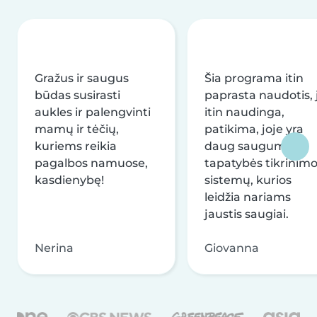
Gražus ir saugus
Šia programa itin
būdas susirasti
paprasta naudotis, j
aukles ir palengvinti
itin naudinga,
mamų ir tėčių,
patikima, joje yra
kuriems reikia
daug saugumo ir
pagalbos namuose,
tapatybės tikrinim
kasdienybę!
sistemų, kurios
leidžia nariams
jaustis saugiai.
Nerina
Giovanna