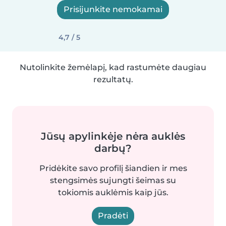
Prisijunkite nemokamai
4,7 / 5
Nutolinkite žemėlapį, kad rastumėte daugiau
rezultatų.
Jūsų apylinkėje nėra auklės
darbų?
Pridėkite savo profilį šiandien ir mes
stengsimės sujungti šeimas su
tokiomis auklėmis kaip jūs.
Pradėti