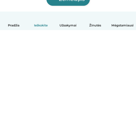
Pradžia
Ieškokite
Užsakymai
Žinutės
Mėgstamiausi
Lietuvių
Kaip tai veikia
Pagalba
Sąlygos ir privatumas
Kainos
Įmonės duomenys
Babysits Darbui
Bendruomenės standartai