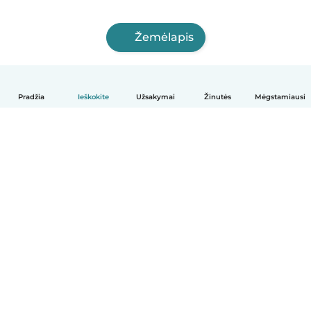
Žemėlapis
Pradžia
Ieškokite
Užsakymai
Žinutės
Mėgstamiausi
Lietuvių
Kaip tai veikia
Pagalba
Sąlygos ir privatumas
Kainos
Įmonės duomenys
Babysits Darbui
Bendruomenės standartai