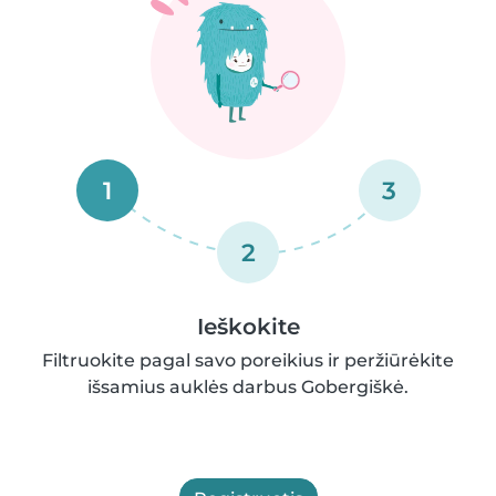
1
3
2
Ieškokite
Filtruokite pagal savo poreikius ir peržiūrėkite
išsamius auklės darbus Gobergiškė.