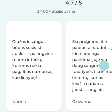
4,7 / 5
3 400+ atsiliepimai
Gražus ir saugus
Šia programa itin
būdas susirasti
paprasta naudotis, j
aukles ir palengvinti
itin naudinga,
mamų ir tėčių,
patikima, joje yra
kuriems reikia
daug saugumo ir
pagalbos namuose,
tapatybės tikrinim
kasdienybę!
sistemų, kurios
leidžia nariams
jaustis saugiai.
Nerina
Giovanna