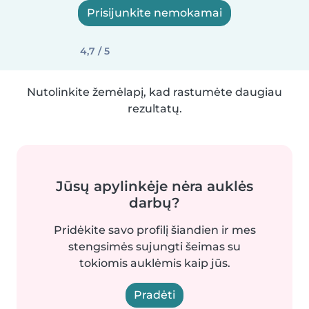
Prisijunkite nemokamai
4,7 / 5
Nutolinkite žemėlapį, kad rastumėte daugiau
rezultatų.
Jūsų apylinkėje nėra auklės
darbų?
Pridėkite savo profilį šiandien ir mes
stengsimės sujungti šeimas su
tokiomis auklėmis kaip jūs.
Pradėti