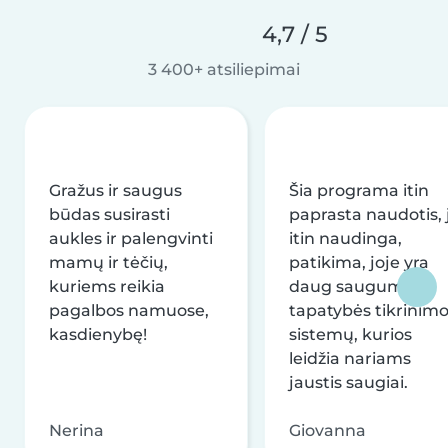
4,7 / 5
3 400+ atsiliepimai
Gražus ir saugus
Šia programa itin
būdas susirasti
paprasta naudotis, j
aukles ir palengvinti
itin naudinga,
mamų ir tėčių,
patikima, joje yra
kuriems reikia
daug saugumo ir
pagalbos namuose,
tapatybės tikrinim
kasdienybę!
sistemų, kurios
leidžia nariams
jaustis saugiai.
Nerina
Giovanna