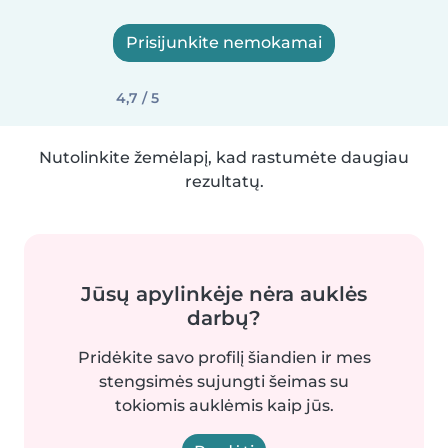
Prisijunkite nemokamai
4,7 / 5
Nutolinkite žemėlapį, kad rastumėte daugiau
rezultatų.
Jūsų apylinkėje nėra auklės
darbų?
Pridėkite savo profilį šiandien ir mes
stengsimės sujungti šeimas su
tokiomis auklėmis kaip jūs.