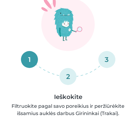
1
3
2
Ieškokite
Filtruokite pagal savo poreikius ir peržiūrėkite
išsamius auklės darbus Girininkai (Trakai).