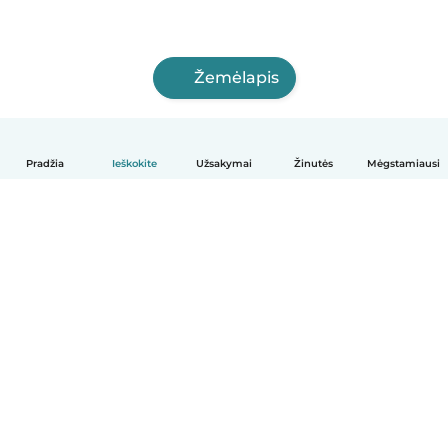
Žemėlapis
Pradžia
Ieškokite
Užsakymai
Žinutės
Mėgstamiausi
Lietuvių
Kaip tai veikia
Pagalba
Sąlygos ir privatumas
Kainos
Įmonės duomenys
Babysits Darbui
Bendruomenės standartai