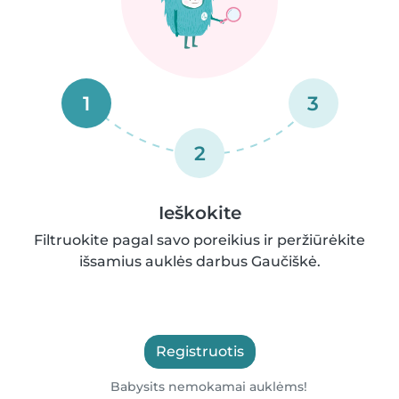
1
3
2
Ieškokite
Filtruokite pagal savo poreikius ir peržiūrėkite
išsamius auklės darbus Gaučiškė.
Registruotis
Babysits nemokamai auklėms!