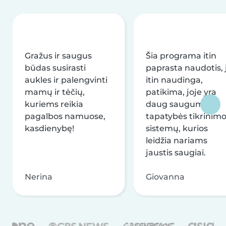
Gražus ir saugus
Šia programa itin
būdas susirasti
paprasta naudotis, j
aukles ir palengvinti
itin naudinga,
mamų ir tėčių,
patikima, joje yra
kuriems reikia
daug saugumo ir
pagalbos namuose,
tapatybės tikrinim
kasdienybę!
sistemų, kurios
leidžia nariams
jaustis saugiai.
Nerina
Giovanna