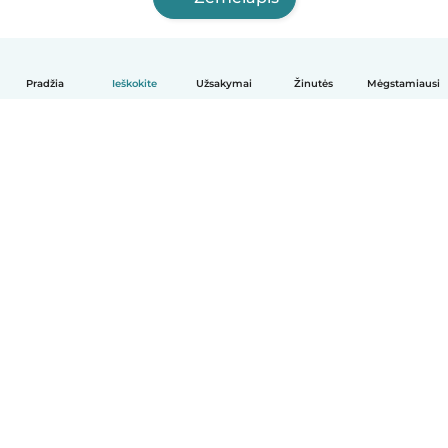
Pradžia
Ieškokite
Užsakymai
Žinutės
Mėgstamiausi
Lietuvių
Kaip tai veikia
Pagalba
Sąlygos ir privatumas
Kainos
Įmonės duomenys
Babysits Darbui
Bendruomenės standartai