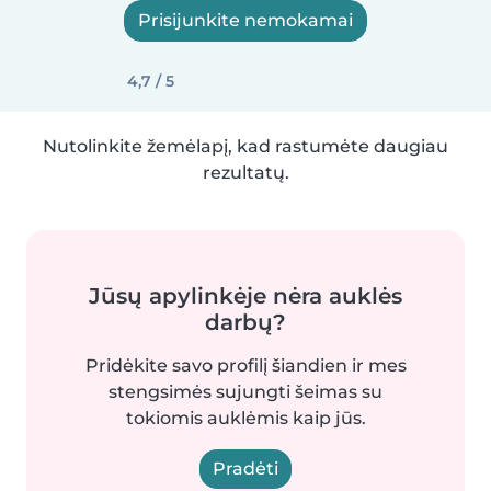
Prisijunkite nemokamai
4,7 / 5
Nutolinkite žemėlapį, kad rastumėte daugiau
rezultatų.
Jūsų apylinkėje nėra auklės
darbų?
Pridėkite savo profilį šiandien ir mes
stengsimės sujungti šeimas su
tokiomis auklėmis kaip jūs.
Pradėti