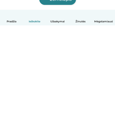
Pradžia
Ieškokite
Užsakymai
Žinutės
Mėgstamiausi
Lietuvių
Kaip tai veikia
Pagalba
Sąlygos ir privatumas
Kainos
Įmonės duomenys
Babysits Darbui
Bendruomenės standartai