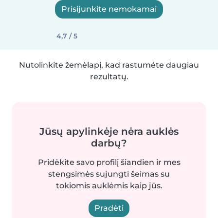
Prisijunkite nemokamai
4,7 / 5
Nutolinkite žemėlapį, kad rastumėte daugiau
rezultatų.
Jūsų apylinkėje nėra auklės
darbų?
Pridėkite savo profilį šiandien ir mes
stengsimės sujungti šeimas su
tokiomis auklėmis kaip jūs.
Pradėti