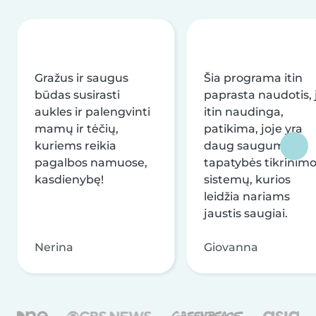
Gražus ir saugus
Šia programa itin
būdas susirasti
paprasta naudotis, j
aukles ir palengvinti
itin naudinga,
mamų ir tėčių,
patikima, joje yra
kuriems reikia
daug saugumo ir
pagalbos namuose,
tapatybės tikrinim
kasdienybę!
sistemų, kurios
leidžia nariams
jaustis saugiai.
Nerina
Giovanna