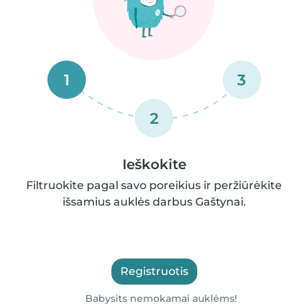
1
3
2
Ieškokite
Filtruokite pagal savo poreikius ir peržiūrėkite
išsamius auklės darbus Gaštynai.
Registruotis
Babysits nemokamai auklėms!