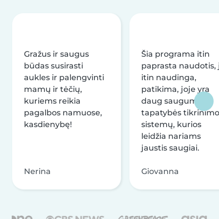
Gražus ir saugus
Šia programa itin
būdas susirasti
paprasta naudotis, j
aukles ir palengvinti
itin naudinga,
mamų ir tėčių,
patikima, joje yra
kuriems reikia
daug saugumo ir
pagalbos namuose,
tapatybės tikrinim
kasdienybę!
sistemų, kurios
leidžia nariams
jaustis saugiai.
Nerina
Giovanna