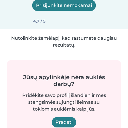
Prisijunkite nemokamai
4,7 / 5
Nutolinkite žemėlapį, kad rastumėte daugiau
rezultatų.
Jūsų apylinkėje nėra auklės
darbų?
Pridėkite savo profilį šiandien ir mes
stengsimės sujungti šeimas su
tokiomis auklėmis kaip jūs.
Pradėti