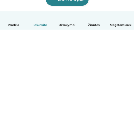
Pradžia
Ieškokite
Užsakymai
Žinutės
Mėgstamiausi
Lietuvių
Kaip tai veikia
Pagalba
Sąlygos ir privatumas
Kainos
Įmonės duomenys
Babysits Darbui
Bendruomenės standartai