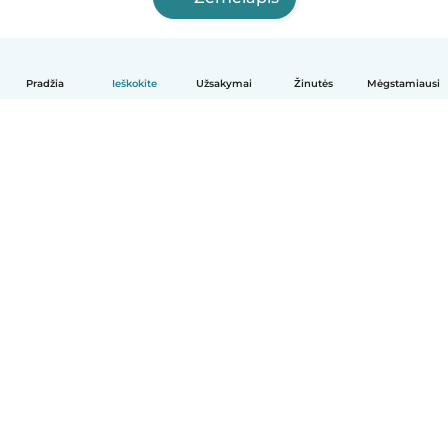
Pradžia
Ieškokite
Užsakymai
Žinutės
Mėgstamiausi
Lietuvių
Kaip tai veikia
Pagalba
Sąlygos ir privatumas
Kainos
Įmonės duomenys
Babysits Darbui
Bendruomenės standartai