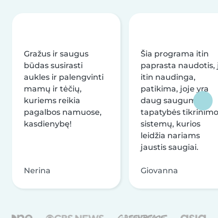
Gražus ir saugus
Šia programa itin
būdas susirasti
paprasta naudotis, j
aukles ir palengvinti
itin naudinga,
mamų ir tėčių,
patikima, joje yra
kuriems reikia
daug saugumo ir
pagalbos namuose,
tapatybės tikrinim
kasdienybę!
sistemų, kurios
leidžia nariams
jaustis saugiai.
Nerina
Giovanna