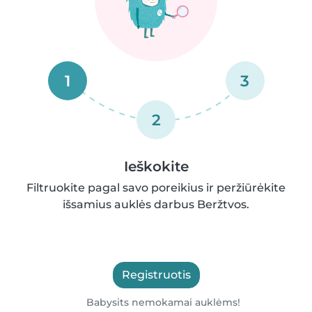
1
3
2
Ieškokite
Filtruokite pagal savo poreikius ir peržiūrėkite
išsamius auklės darbus Beržtvos.
Registruotis
Babysits nemokamai auklėms!