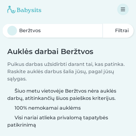
Filtrai
Auklės darbai Beržtvos
Puikus darbas užsidirbti darant tai, kas patinka.
Raskite auklės darbus šalia jūsų, pagal jūsų
sąlygas.
Šiuo metu vietovėje Beržtvos nėra auklės
darbų, atitinkančių šiuos paieškos kriterijus.
100% nemokamai auklėms
Visi nariai atlieka privalomą tapatybės
patikrinimą