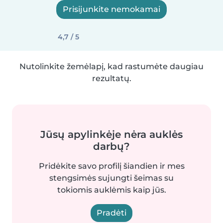
Prisijunkite nemokamai
4,7 / 5
Nutolinkite žemėlapį, kad rastumėte daugiau
rezultatų.
Jūsų apylinkėje nėra auklės
darbų?
Pridėkite savo profilį šiandien ir mes
stengsimės sujungti šeimas su
tokiomis auklėmis kaip jūs.
Pradėti