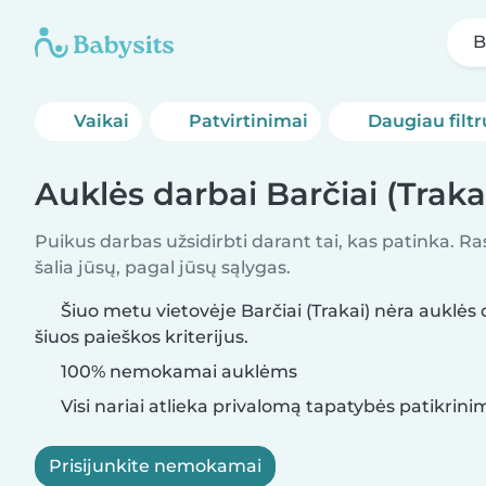
B
Vaikai
Patvirtinimai
Daugiau filtr
Auklės darbai Barčiai (Traka
Puikus darbas užsidirbti darant tai, kas patinka. R
šalia jūsų, pagal jūsų sąlygas.
Šiuo metu vietovėje Barčiai (Trakai) nėra auklės 
šiuos paieškos kriterijus.
100% nemokamai auklėms
Visi nariai atlieka privalomą tapatybės patikrini
Prisijunkite nemokamai