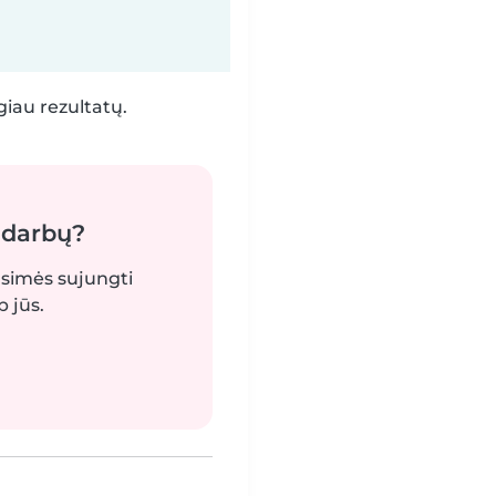
iau rezultatų.
 darbų?
gsimės sujungti
 jūs.