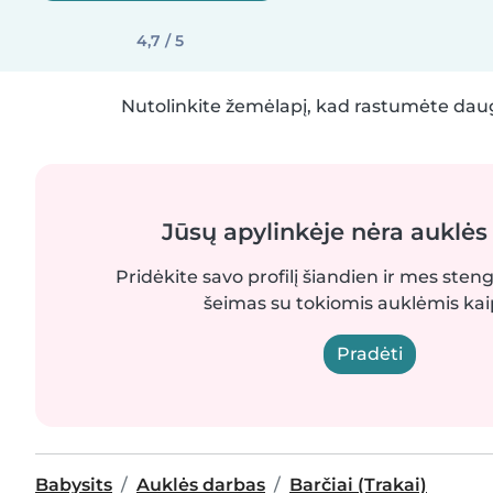
4,7 / 5
Nutolinkite žemėlapį, kad rastumėte daug
Jūsų apylinkėje nėra auklės
Pridėkite savo profilį šiandien ir mes sten
šeimas su tokiomis auklėmis kaip
Pradėti
Babysits
Auklės darbas
Barčiai (Trakai)