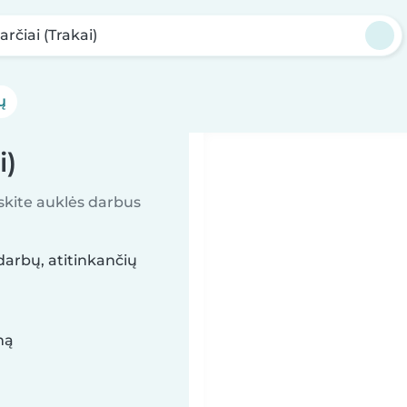
arčiai (Trakai)
ų
i)
askite auklės darbus
darbų, atitinkančių
mą