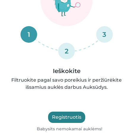
1
3
2
Ieškokite
Filtruokite pagal savo poreikius ir peržiūrėkite
išsamius auklės darbus Auksūdys.
Registruotis
Babysits nemokamai auklėms!