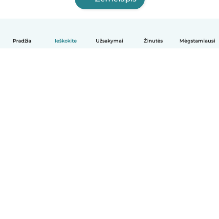
Pradžia
Ieškokite
Užsakymai
Žinutės
Mėgstamiausi
Lietuvių
Kaip tai veikia
Pagalba
Sąlygos ir privatumas
Kainos
Įmonės duomenys
Babysits Darbui
Bendruomenės standartai