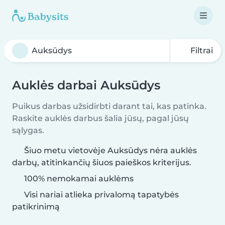
Filtrai
Auklės darbai Auksūdys
Puikus darbas užsidirbti darant tai, kas patinka.
Raskite auklės darbus šalia jūsų, pagal jūsų
sąlygas.
Šiuo metu vietovėje Auksūdys nėra auklės
darbų, atitinkančių šiuos paieškos kriterijus.
100% nemokamai auklėms
Visi nariai atlieka privalomą tapatybės
patikrinimą