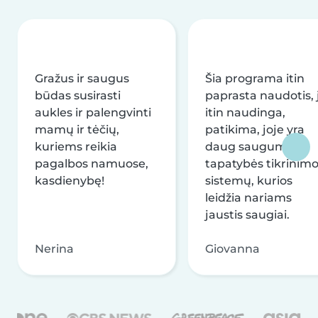
Gražus ir saugus
Šia programa itin
būdas susirasti
paprasta naudotis, j
aukles ir palengvinti
itin naudinga,
mamų ir tėčių,
patikima, joje yra
kuriems reikia
daug saugumo ir
pagalbos namuose,
tapatybės tikrinim
kasdienybę!
sistemų, kurios
leidžia nariams
jaustis saugiai.
Nerina
Giovanna