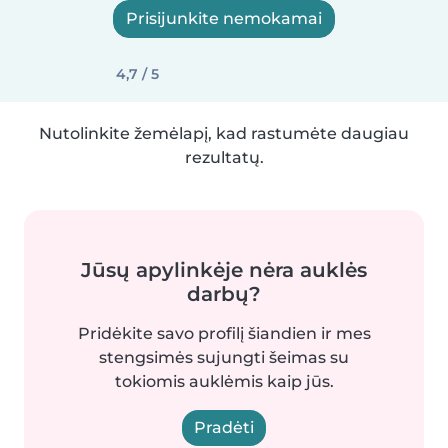
Prisijunkite nemokamai
4,7 / 5
Nutolinkite žemėlapį, kad rastumėte daugiau
rezultatų.
Jūsų apylinkėje nėra auklės
darbų?
Pridėkite savo profilį šiandien ir mes
stengsimės sujungti šeimas su
tokiomis auklėmis kaip jūs.
Pradėti