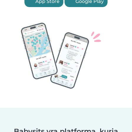
App Store
Google Play
Babysits yra platforma, kuria