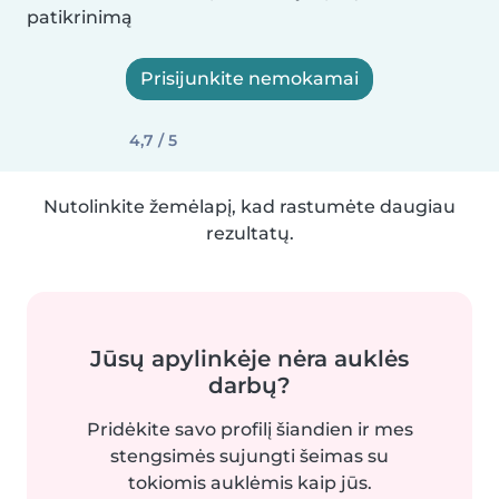
patikrinimą
Prisijunkite nemokamai
4,7 / 5
Nutolinkite žemėlapį, kad rastumėte daugiau
rezultatų.
Jūsų apylinkėje nėra auklės
darbų?
Pridėkite savo profilį šiandien ir mes
stengsimės sujungti šeimas su
tokiomis auklėmis kaip jūs.