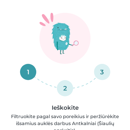
1
3
2
Ieškokite
Filtruokite pagal savo poreikius ir peržiūrėkite
išsamius auklės darbus Antkalniai (Šiaulių