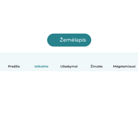
Žemėlapis
Pradžia
Ieškokite
Užsakymai
Žinutės
Mėgstamiausi
Lietuvių
Kaip tai veikia
Pagalba
Sąlygos ir privatumas
Kainos
Įmonės duomenys
Babysits Darbui