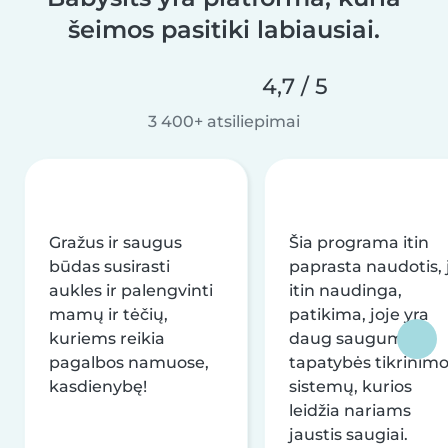
šeimos pasitiki labiausiai.
4,7 / 5
3 400+ atsiliepimai
Gražus ir saugus
Šia programa itin
būdas susirasti
paprasta naudotis, j
aukles ir palengvinti
itin naudinga,
mamų ir tėčių,
patikima, joje yra
kuriems reikia
daug saugumo ir
pagalbos namuose,
tapatybės tikrinim
kasdienybę!
sistemų, kurios
leidžia nariams
jaustis saugiai.