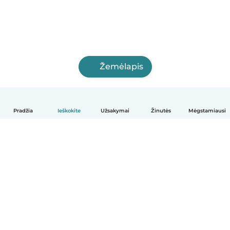
Žemėlapis
Pradžia
Ieškokite
Užsakymai
Žinutės
Mėgstamiausi
Lietuvių
Kaip tai veikia
Pagalba
Sąlygos ir privatumas
Kainos
Įmonės duomenys
Babysits Darbui