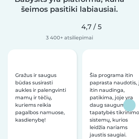
šeimos pasitiki labiausiai.
4,7 / 5
3 400+ atsiliepimai
Gražus ir saugus
Šia programa itin
būdas susirasti
paprasta naudotis, j
aukles ir palengvinti
itin naudinga,
mamų ir tėčių,
patikima, joje yra
kuriems reikia
daug saugumo ir
pagalbos namuose,
tapatybės tikrinim
kasdienybę!
sistemų, kurios
leidžia nariams
jaustis saugiai.