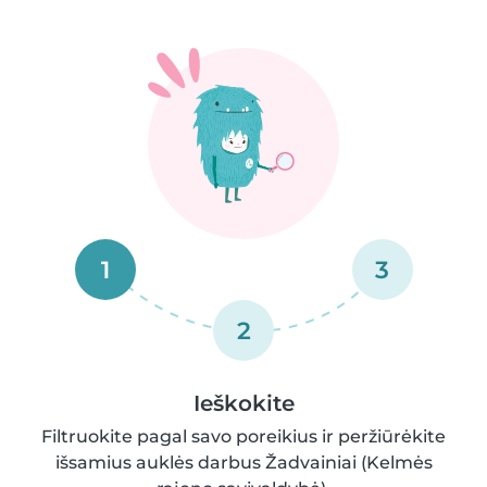
1
3
2
Ieškokite
Filtruokite pagal savo poreikius ir peržiūrėkite
išsamius auklės darbus Žadvainiai (Kelmės