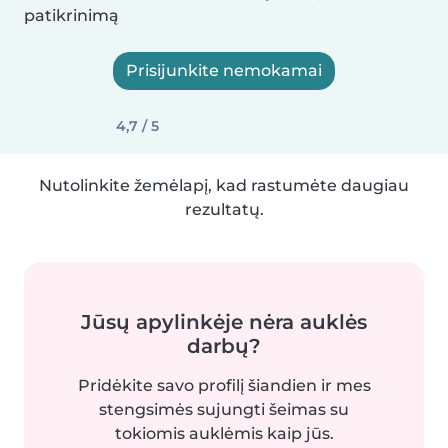
patikrinimą
Prisijunkite nemokamai
4,7 / 5
Nutolinkite žemėlapį, kad rastumėte daugiau
rezultatų.
Jūsų apylinkėje nėra auklės
darbų?
Pridėkite savo profilį šiandien ir mes
stengsimės sujungti šeimas su
tokiomis auklėmis kaip jūs.