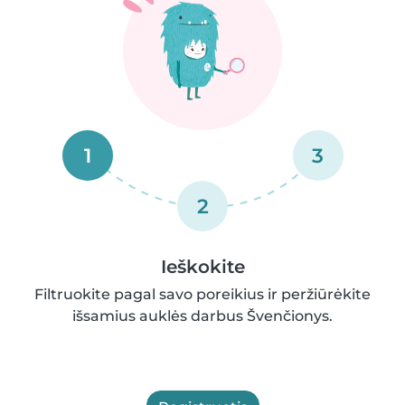
1
3
2
Ieškokite
Filtruokite pagal savo poreikius ir peržiūrėkite
išsamius auklės darbus Švenčionys.