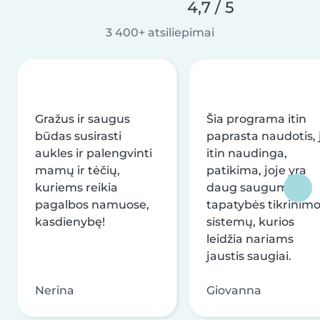
4,7 / 5
3 400+ atsiliepimai
Gražus ir saugus
Šia programa itin
būdas susirasti
paprasta naudotis, j
aukles ir palengvinti
itin naudinga,
mamų ir tėčių,
patikima, joje yra
kuriems reikia
daug saugumo ir
pagalbos namuose,
tapatybės tikrinim
kasdienybę!
sistemų, kurios
leidžia nariams
jaustis saugiai.
Nerina
Giovanna