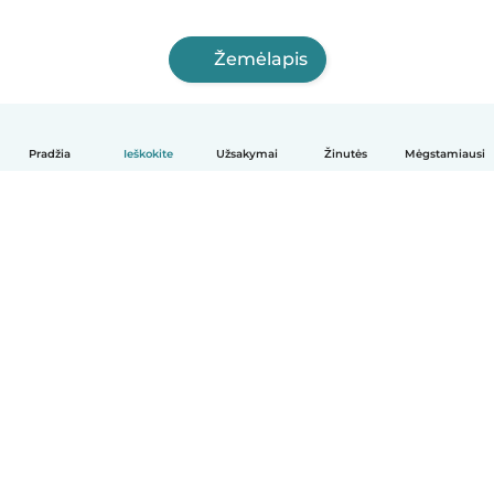
Žemėlapis
Pradžia
Ieškokite
Užsakymai
Žinutės
Mėgstamiausi
Lietuvių
Kaip tai veikia
Pagalba
Sąlygos ir privatumas
Kainos
Įmonės duomenys
Babysits Darbui
Bendruomenės standartai