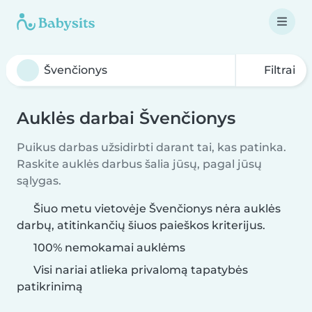
Filtrai
Auklės darbai Švenčionys
Puikus darbas užsidirbti darant tai, kas patinka.
Raskite auklės darbus šalia jūsų, pagal jūsų
sąlygas.
Šiuo metu vietovėje Švenčionys nėra auklės
darbų, atitinkančių šiuos paieškos kriterijus.
100% nemokamai auklėms
Visi nariai atlieka privalomą tapatybės
patikrinimą