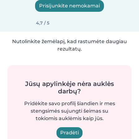
Prisijunkite nemokamai
4,7 / 5
Nutolinkite žemėlapį, kad rastumėte daugiau
rezultatų.
Jūsų apylinkėje nėra auklės
darbų?
Pridėkite savo profilį šiandien ir mes
stengsimės sujungti šeimas su
tokiomis auklėmis kaip jūs.
Pradėti