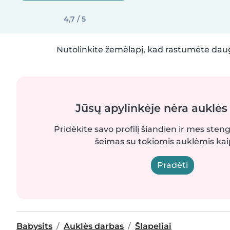
4,7 / 5
Nutolinkite žemėlapį, kad rastumėte daug
Jūsų apylinkėje nėra auklės
Pridėkite savo profilį šiandien ir mes sten
šeimas su tokiomis auklėmis kaip
Pradėti
Babysits
Auklės darbas
Šlapeliai