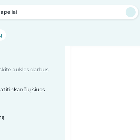
lapeliai
ų
askite auklės darbus
atitinkančių šiuos
mą