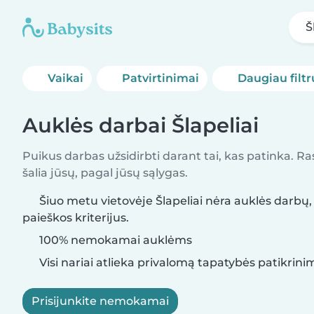
Š
Vaikai
Patvirtinimai
Daugiau filtr
Auklės darbai Šlapeliai
Puikus darbas užsidirbti darant tai, kas patinka. R
šalia jūsų, pagal jūsų sąlygas.
Šiuo metu vietovėje Šlapeliai nėra auklės darbų, 
paieškos kriterijus.
100% nemokamai auklėms
Visi nariai atlieka privalomą tapatybės patikrini
Prisijunkite nemokamai