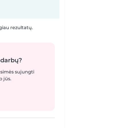
iau rezultatų.
 darbų?
gsimės sujungti
 jūs.