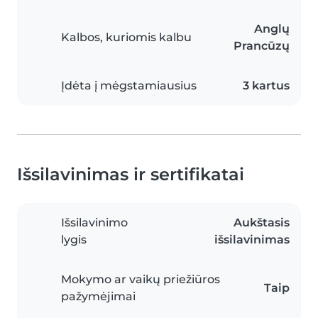
Anglų
Kalbos, kuriomis kalbu
Prancūzų
Įdėta į mėgstamiausius
3 kartus
Išsilavinimas ir sertifikatai
Išsilavinimo
Aukštasis
lygis
išsilavinimas
Mokymo ar vaikų priežiūros
Taip
pažymėjimai