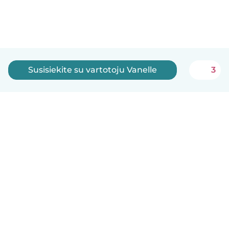
Susisiekite su vartotoju Vanelle
3
Lietuvių
Kaip tai veikia
Pagalba
Sąlygos ir privatumas
Kainos
Įmonės duomenys
Babysits Darbui