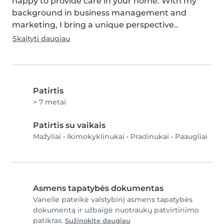
happy to provide care in your home. With my 
background in business management and 
marketing, I bring a unique perspective..
Skaityti daugiau
Patirtis
> 7 metai
Patirtis su vaikais
Mažyliai
•
Ikimokyklinukai
•
Pradinukai
•
Paaugliai
Asmens tapatybės dokumentas
Vanelle pateikė valstybinį asmens tapatybės
dokumentą ir užbaigė nuotraukų patvirtinimo
patikras.
Sužinokite daugiau