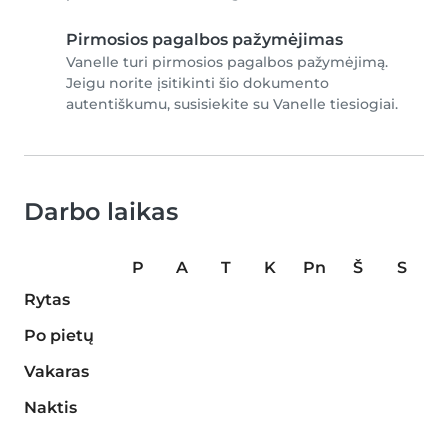
Pirmosios pagalbos pažymėjimas
Vanelle turi pirmosios pagalbos pažymėjimą.
Jeigu norite įsitikinti šio dokumento
autentiškumu, susisiekite su Vanelle tiesiogiai.
Darbo laikas
P
A
T
K
Pn
Š
S
Rytas
Po pietų
Vakaras
Naktis