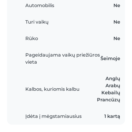
Automobilis
Ne
Turi vaikų
Ne
Rūko
Ne
Pageidaujama vaikų priežiūros
Šeimoje
vieta
Anglų
Arabų
Kalbos, kuriomis kalbu
Kebailų
Prancūzų
Įdėta į mėgstamiausius
1 kartą