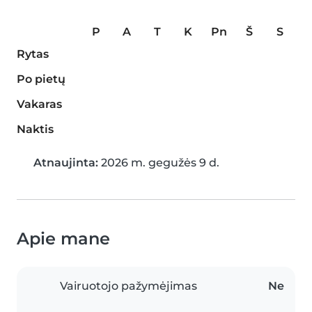
P
A
T
K
Pn
Š
S
Rytas
Po pietų
Vakaras
Naktis
Atnaujinta:
2026 m. gegužės 9 d.
Apie mane
Vairuotojo pažymėjimas
Ne