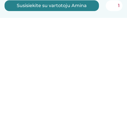
Susisiekite su vartotoju Amina
1
Lietuvių
Kaip tai veikia
Pagalba
Sąlygos ir privatumas
Kainos
Įmonės duomenys
Babysits Darbui
Bendruomenės standartai