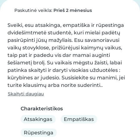
Paskutinė veikla:
Prieš 2 mėnesius
Sveiki, esu atsakinga, empatiška ir rūpestinga 
dvidešimtmetė studentė, kuri mielai padėtų 
pasirūpinti jūsų mažyliais. Esu savanoriavusi 
vaikų stovyklose, prižiūrėjusi kaimynų vaikus, 
taip pat ir padedu vis dar mamai auginti 
šešiametį brolį. Su vaikais mėgstu žaisti, labai 
patinka skaityti ir daryti visokias užduotėles : 
kūrybines ar judesio. Susisiekite su manimi, jei 
turite klausimų arba norite suderinti..
Skaityti daugiau
Charakteristikos
Atsakingas
Empatiškas
Rūpestinga